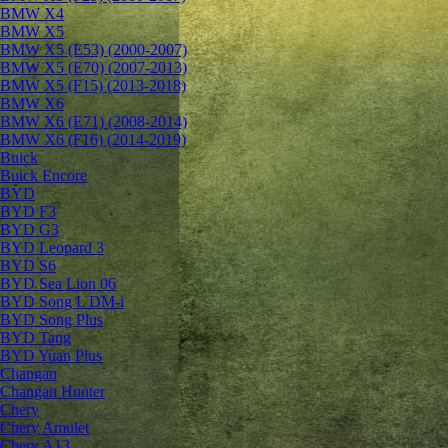
BMW X4
BMW X5
BMW X5 (E53) (2000-2007)
BMW X5 (E70) (2007-2013)
BMW X5 (F15) (2013-2018)
BMW X6
BMW X6 (E71) (2008-2014)
BMW X6 (F16) (2014-2019)
Buick
Buick Encore
BYD
BYD F3
BYD G3
BYD Leopard 3
BYD S6
BYD Sea Lion 06
BYD Song L DM-i
BYD Song Plus
BYD Tang
BYD Yuan Plus
Changan
Changan Hunter
Chery
Chery Amulet
Chery A13