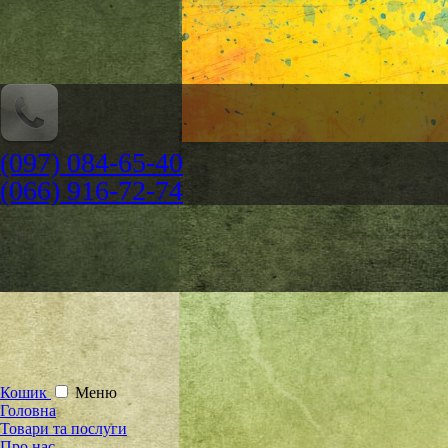
(097) 084-65-40
(066) 916-72-74
Кошик
Меню
Головна
Товари та послуги
Про нас