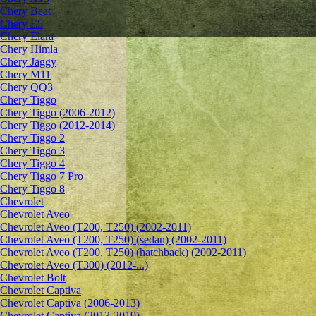
Chery Beat
Chery E5
Chery Elara
Chery Himla
Chery Jaggy
Chery M11
Chery QQ3
Chery Tiggo
Chery Tiggo (2006-2012)
Chery Tiggo (2012-2014)
Chery Tiggo 2
Chery Tiggo 3
Chery Tiggo 4
Chery Tiggo 7 Pro
Chery Tiggo 8
Chevrolet
Сhevrolet Aveo
Chevrolet Aveo (T200, T250) (2002-2011)
Chevrolet Aveo (T200, T250) (sedan) (2002-2011)
Chevrolet Aveo (T200, T250) (hatchback) (2002-2011)
Chevrolet Aveo (T300) (2012-...)
Chevrolet Bolt
Chevrolet Captiva
Chevrolet Captiva (2006-2013)
Chevrolet Captiva (2013-2019)