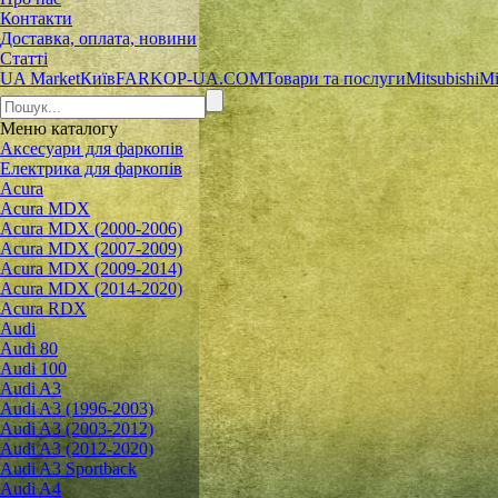
Контакти
Доставка, оплата, новини
Статті
UA Market
Київ
FARKOP-UA.COM
Товари та послуги
Mitsubishi
Mi
Меню
каталогу
Аксесуари для фаркопів
Електрика для фаркопів
Acura
Acura MDX
Acura MDX (2000-2006)
Acura MDX (2007-2009)
Acura MDX (2009-2014)
Acura MDX (2014-2020)
Acura RDX
Audi
Audi 80
Audi 100
Audi A3
Audi A3 (1996-2003)
Audi A3 (2003-2012)
Audi A3 (2012-2020)
Audi A3 Sportback
Audi A4