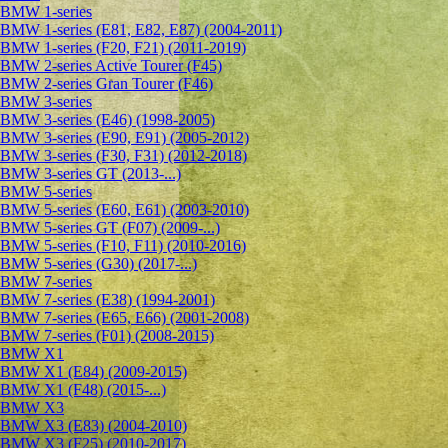
BMW 1-series
BMW 1-series (E81, E82, E87) (2004-2011)
BMW 1-series (F20, F21) (2011-2019)
BMW 2-series Active Tourer (F45)
BMW 2-series Gran Tourer (F46)
BMW 3-series
BMW 3-series (E46) (1998-2005)
BMW 3-series (E90, E91) (2005-2012)
BMW 3-series (F30, F31) (2012-2018)
BMW 3-series GT (2013-...)
BMW 5-series
BMW 5-series (E60, E61) (2003-2010)
BMW 5-series GT (F07) (2009-...)
BMW 5-series (F10, F11) (2010-2016)
BMW 5-series (G30) (2017-...)
BMW 7-series
BMW 7-series (E38) (1994-2001)
BMW 7-series (E65, E66) (2001-2008)
BMW 7-series (F01) (2008-2015)
BMW X1
BMW X1 (E84) (2009-2015)
BMW X1 (F48) (2015-...)
BMW X3
BMW X3 (E83) (2004-2010)
BMW X3 (F25) (2010-2017)