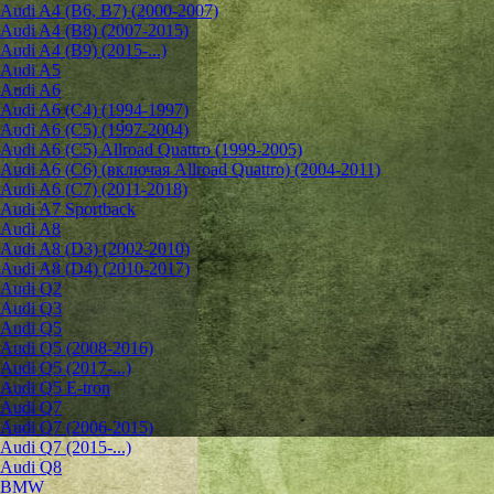
Audi A4 (B6, B7) (2000-2007)
Audi A4 (B8) (2007-2015)
Audi A4 (B9) (2015-...)
Audi A5
Audi A6
Audi A6 (C4) (1994-1997)
Audi A6 (C5) (1997-2004)
Audi A6 (C5) Allroad Quattro (1999-2005)
Audi A6 (C6) (включая Allroad Quattro) (2004-2011)
Audi A6 (C7) (2011-2018)
Audi A7 Sportback
Audi A8
Audi A8 (D3) (2002-2010)
Audi A8 (D4) (2010-2017)
Audi Q2
Audi Q3
Audi Q5
Audi Q5 (2008-2016)
Audi Q5 (2017-...)
Audi Q5 E-tron
Audi Q7
Audi Q7 (2006-2015)
Audi Q7 (2015-...)
Audi Q8
BMW