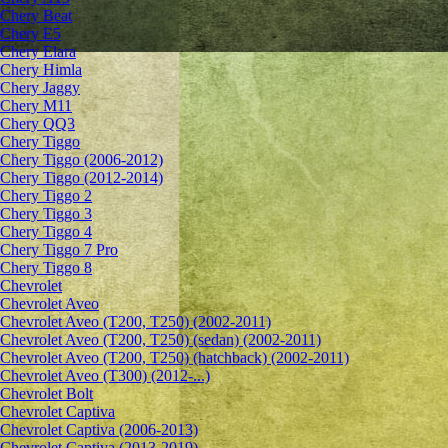
Chery Beat
Chery E5
Chery Elara
Chery Himla
Chery Jaggy
Chery M11
Chery QQ3
Chery Tiggo
Chery Tiggo (2006-2012)
Chery Tiggo (2012-2014)
Chery Tiggo 2
Chery Tiggo 3
Chery Tiggo 4
Chery Tiggo 7 Pro
Chery Tiggo 8
Chevrolet
Сhevrolet Aveo
Chevrolet Aveo (T200, T250) (2002-2011)
Chevrolet Aveo (T200, T250) (sedan) (2002-2011)
Chevrolet Aveo (T200, T250) (hatchback) (2002-2011)
Chevrolet Aveo (T300) (2012-...)
Chevrolet Bolt
Chevrolet Captiva
Chevrolet Captiva (2006-2013)
Chevrolet Captiva (2013-2019)