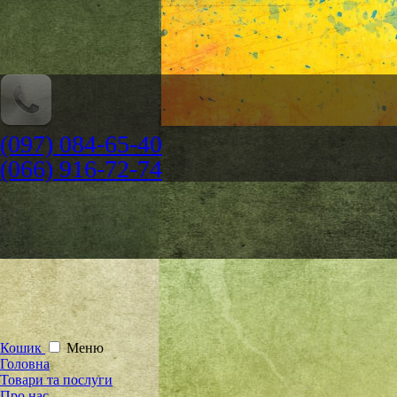
(097) 084-65-40
(066) 916-72-74
Кошик
Меню
Головна
Товари та послуги
Про нас