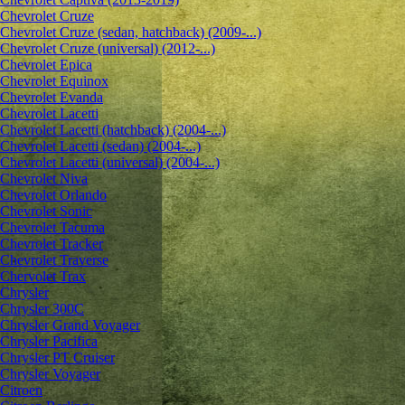
Chevrolet Cruze
Chevrolet Cruze (sedan, hatchback) (2009-...)
Chevrolet Cruze (universal) (2012-...)
Chevrolet Epiсa
Chevrolet Equinox
Chevrolet Evanda
Chevrolet Lacetti
Chevrolet Lacetti (hatchback) (2004-...)
Chevrolet Lacetti (sedan) (2004-...)
Chevrolet Lacetti (universal) (2004-...)
Chevrolet Niva
Chevrolet Orlando
Chevrolet Sonic
Chevrolet Tacuma
Chevrolet Tracker
Chevrolet Traverse
Chervolet Trax
Chrysler
Chrysler 300C
Chrysler Grand Voyager
Chrysler Pacifica
Chrysler PT Cruiser
Chrysler Voyager
Citroen