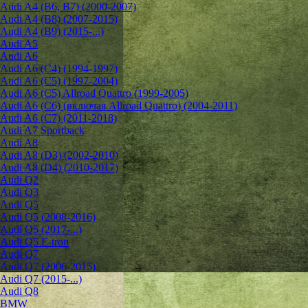
Audi A4 (B6, B7) (2000-2007)
Audi A4 (B8) (2007-2015)
Audi A4 (B9) (2015-...)
Audi A5
Audi A6
Audi A6 (C4) (1994-1997)
Audi A6 (C5) (1997-2004)
Audi A6 (C5) Allroad Quattro (1999-2005)
Audi A6 (C6) (включая Allroad Quattro) (2004-2011)
Audi A6 (C7) (2011-2018)
Audi A7 Sportback
Audi A8
Audi A8 (D3) (2002-2010)
Audi A8 (D4) (2010-2017)
Audi Q2
Audi Q3
Audi Q5
Audi Q5 (2008-2016)
Audi Q5 (2017-...)
Audi Q5 E-tron
Audi Q7
Audi Q7 (2006-2015)
Audi Q7 (2015-...)
Audi Q8
BMW