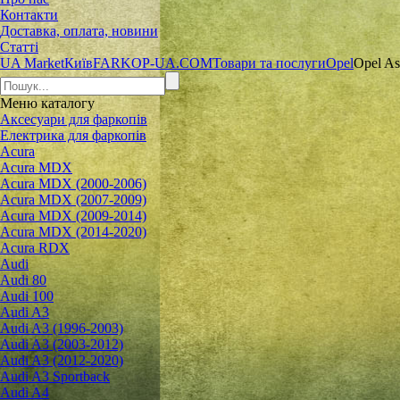
Контакти
Доставка, оплата, новини
Статті
UA Market
Київ
FARKOP-UA.COM
Товари та послуги
Opel
Opel Ast
Меню
каталогу
Аксесуари для фаркопів
Електрика для фаркопів
Acura
Acura MDX
Acura MDX (2000-2006)
Acura MDX (2007-2009)
Acura MDX (2009-2014)
Acura MDX (2014-2020)
Acura RDX
Audi
Audi 80
Audi 100
Audi A3
Audi A3 (1996-2003)
Audi A3 (2003-2012)
Audi A3 (2012-2020)
Audi A3 Sportback
Audi A4