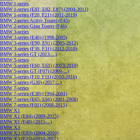
BMW 1-series
BMW 1-series (E81, E82, E87) (2004-2011)
BMW 1-series (F20, F21) (2011-2019)
BMW 2-series Active Tourer (F45)
BMW 2-series Gran Tourer (F46)
BMW 3-series
BMW 3-series (E46) (1998-2005)
BMW 3-series (E90, E91) (2005-2012)
BMW 3-series (F30, F31) (2012-2018)
BMW 3-series GT (2013-...)
BMW 5-series
BMW 5-series (E60, E61) (2003-2010)
BMW 5-series GT (F07) (2009-...)
BMW 5-series (F10, F11) (2010-2016)
BMW 5-series (G30) (2017-...)
BMW 7-series
BMW 7-series (E38) (1994-2001)
BMW 7-series (E65, E66) (2001-2008)
BMW 7-series (F01) (2008-2015)
BMW X1
BMW X1 (E84) (2009-2015)
BMW X1 (F48) (2015-...)
BMW X3
BMW X3 (E83) (2004-2010)
BMW X3 (F25) (2010-2017)