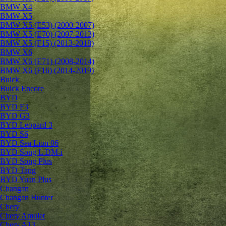
BMW X4
BMW X5
BMW X5 (E53) (2000-2007)
BMW X5 (E70) (2007-2013)
BMW X5 (F15) (2013-2018)
BMW X6
BMW X6 (E71) (2008-2014)
BMW X6 (F16) (2014-2019)
Buick
Buick Encore
BYD
BYD F3
BYD G3
BYD Leopard 3
BYD S6
BYD Sea Lion 06
BYD Song L DM-i
BYD Song Plus
BYD Tang
BYD Yuan Plus
Changan
Changan Hunter
Chery
Chery Amulet
Chery A13