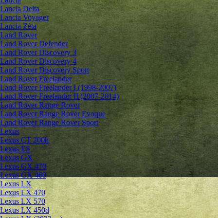
Lancia Delta
Lancia Voyager
Lancia Zeta
Land Rover
Land Rover Defender
Land Rover Discovery 3
Land Rover Discovery 4
Land Rover Discovery Sport
Land Rover Freelander
Land Rover Freelander I (1998-2007)
Land Rover Freelander II (2007-2014)
Land Rover Range Rover
Land Rover Range Rover Evoque
Land Rover Range Rover Sport
Lexus
Lexus CT 200h
Lexus ES
Lexus GX
Lexus GX 470
Lexus GX 460
Lexus LX
Lexus LX 470
Lexus LX 570
Lexus LX 450d