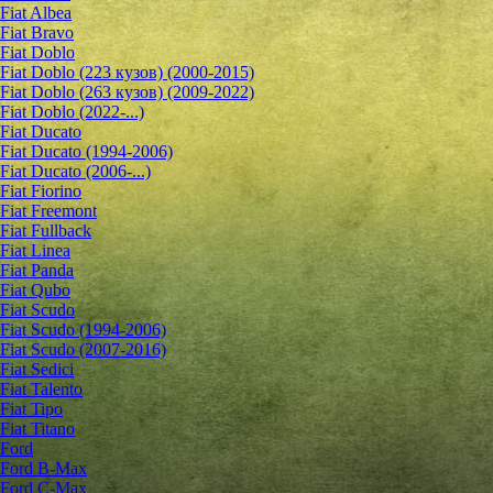
Fiat Albea
Fiat Bravo
Fiat Doblo
Fiat Doblo (223 кузов) (2000-2015)
Fiat Doblo (263 кузов) (2009-2022)
Fiat Doblo (2022-...)
Fiat Ducato
Fiat Ducato (1994-2006)
Fiat Ducato (2006-...)
Fiat Fiorino
Fiat Freemont
Fiat Fullback
Fiat Linea
Fiat Panda
Fiat Qubo
Fiat Scudo
Fiat Scudo (1994-2006)
Fiat Scudo (2007-2016)
Fiat Sedici
Fiat Talento
Fiat Tipo
Fiat Titano
Ford
Ford B-Max
Ford C-Max