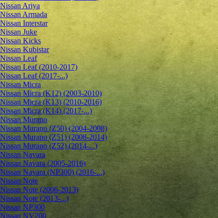
Nissan Ariya
Nissan Armada
Nissan Interstar
Nissan Juke
Nissan Kicks
Nissan Kubistar
Nissan Leaf
Nissan Leaf (2010-2017)
Nissan Leaf (2017-...)
Nissan Micra
Nissan Micra (K12) (2003-2010)
Nissan Micra (K13) (2010-2016)
Nissan Micra (K14) (2017-...)
Nissan Murano
Nissan Murano (Z50) (2004-2008)
Nissan Murano (Z51) (2008-2014)
Nissan Murano (Z52) (2014-...)
Nissan Navara
Nissan Navara (2005-2016)
Nissan Navara (NP300) (2016-...)
Nissan Note
Nissan Note (2006-2013)
Nissan Note (2013-...)
Nissan NP300
Nissan NV200