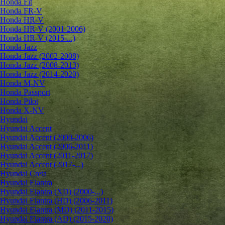
Honda Fit
Honda FR-V
Honda HR-V
Honda HR-V (2001-2006)
Honda HR-V (2015-...)
Honda Jazz
Honda Jazz (2002-2008)
Honda Jazz (2008-2013)
Honda Jazz (2014-2020)
Honda M-NV
Honda Passport
Honda Pilot
Honda X-NV
Hyundai
Hyundai Accent
Hyundai Accent (2000-2006)
Hyundai Accent (2006-2011)
Hyundai Accent (2011-2017)
Hyundai Accent (2017-...)
Hyundai Creta
Hyundai Elantra
Hyundai Elantra (XD) (2000-...)
Hyundai Elantra (HD) (2006-2011)
Hyundai Elantra (MD) (2011-2015)
Hyundai Elantra (AD) (2015-2020)