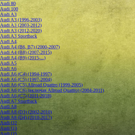
Audi 80
Audi 100
Audi A3
Audi A3 (1996-2003)
Audi A3 (2003-2012)
Audi A3 (2012-2020)
Audi A3 Sportback
Audi A4
Audi A4 (B6, B7) (2000-2007)
Audi A4 (B8) (2007-2015)
Audi A4 (B9) (2015-...)
Audi A5
Audi A6
Audi A6 (C4) (1994-1997)
Audi A6 (C5) (1997-2004)
Audi A6 (C5) Allroad Quattro (1999-2005)
Audi A6 (C6) (включая Allroad Quattro) (2004-2011)
Audi A6 (C7) (2011-2018)
Audi A7 Sportback
Audi A8
Audi A8 (D3) (2002-2010)
Audi A8 (D4) (2010-2017)
Audi Q2
Audi Q3
Audi Q5