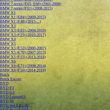
BMW 7-series (E65, E66) (2001-2008)
BMW 7-series (F01) (2008-2015)
BMW X1
BMW X1 (E84) (2009-2015)
BMW X1 (F48) (2015-...)
BMW X3
BMW X3 (E83) (2004-2010)
BMW X3 (F25) (2010-2017)
BMW X4
BMW X5
BMW X5 (E53) (2000-2007)
BMW X5 (E70) (2007-2013)
BMW X5 (F15) (2013-2018)
BMW X6
BMW X6 (E71) (2008-2014)
BMW X6 (F16) (2014-2019)
Buick
Buick Encore
BYD
BYD F3
BYD G3
BYD Leopard 3
BYD S6
BYD Sea Lion 06
BYD Song L DM-i