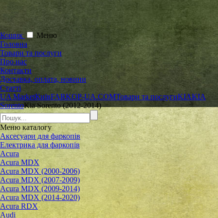
Кошик
Меню
Головна
Товари та послуги
Про нас
Контакти
Доставка, оплата, новини
Статті
UA Market
Київ
FARKOP-UA.COM
Товари та послуги
KIA
KIA
Sorento
Kia Sorento (2012-2014)
Меню
каталогу
Аксесуари для фаркопів
Електрика для фаркопів
Acura
Acura MDX
Acura MDX (2000-2006)
Acura MDX (2007-2009)
Acura MDX (2009-2014)
Acura MDX (2014-2020)
Acura RDX
Audi