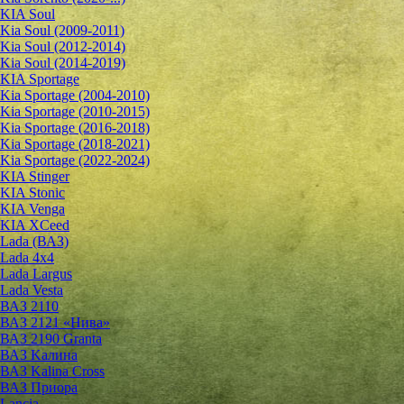
KIA Soul
Kia Soul (2009-2011)
Kia Soul (2012-2014)
Kia Soul (2014-2019)
KIA Sportage
Kia Sportage (2004-2010)
Kia Sportage (2010-2015)
Kia Sportage (2016-2018)
Kia Sportage (2018-2021)
Kia Sportage (2022-2024)
KIA Stinger
KIA Stonic
KIA Venga
KIA XCeed
Lada (ВАЗ)
Lada 4х4
Lada Largus
Lada Vesta
ВАЗ 2110
ВАЗ 2121 «Нива»
ВАЗ 2190 Granta
ВАЗ Kалина
ВАЗ Kalina Cross
ВАЗ Приора
Lancia