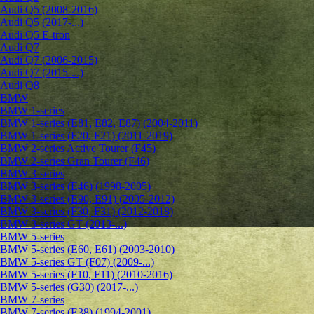
Audi Q5 (2008-2016)
Audi Q5 (2017-...)
Audi Q5 E-tron
Audi Q7
Audi Q7 (2006-2015)
Audi Q7 (2015-...)
Audi Q8
BMW
BMW 1-series
BMW 1-series (E81, E82, E87) (2004-2011)
BMW 1-series (F20, F21) (2011-2019)
BMW 2-series Active Tourer (F45)
BMW 2-series Gran Tourer (F46)
BMW 3-series
BMW 3-series (E46) (1998-2005)
BMW 3-series (E90, E91) (2005-2012)
BMW 3-series (F30, F31) (2012-2018)
BMW 3-series GT (2013-...)
BMW 5-series
BMW 5-series (E60, E61) (2003-2010)
BMW 5-series GT (F07) (2009-...)
BMW 5-series (F10, F11) (2010-2016)
BMW 5-series (G30) (2017-...)
BMW 7-series
BMW 7-series (E38) (1994-2001)