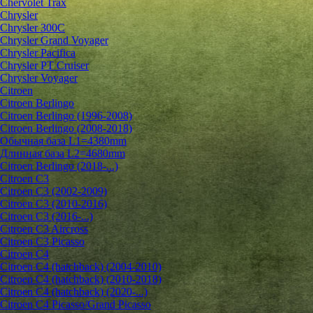
Chervolet Trax
Chrysler
Chrysler 300C
Chrysler Grand Voyager
Chrysler Pacifica
Chrysler PT Cruiser
Chrysler Voyager
Citroen
Citroen Berlingo
Citroen Berlingo (1996-2008)
Citroen Berlingo (2008-2018)
Обычная база L1=4380mm
Длинная база L2=4680mm
Citroen Berlingo (2018-...)
Citroen C3
Citroen C3 (2002-2009)
Citroen C3 (2010-2016)
Citroen C3 (2016-...)
Citroen C3 Aircross
Citroen C3 Picasso
Citroen C4
Citroen C4 (hatchback) (2004-2010)
Citroen C4 (hatchback) (2010-2018)
Citroen C4 (hatchback) (2020-...)
Citroen C4 Picasso/Grand Picasso