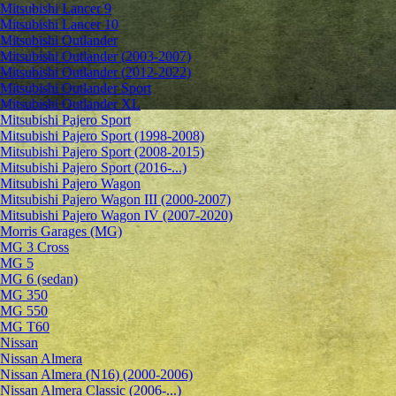
Mitsubishi Lancer 9
Mitsubishi Lancer 10
Mitsubishi Outlander
Mitsubishi Outlander (2003-2007)
Mitsubishi Outlander (2012-2022)
Mitsubishi Outlander Sport
Mitsubishi Outlander XL
Mitsubishi Pajero Sport
Mitsubishi Pajero Sport (1998-2008)
Mitsubishi Pajero Sport (2008-2015)
Mitsubishi Pajero Sport (2016-...)
Mitsubishi Pajero Wagon
Mitsubishi Pajero Wagon III (2000-2007)
Mitsubishi Pajero Wagon IV (2007-2020)
Morris Garages (MG)
MG 3 Cross
MG 5
MG 6 (sedan)
MG 350
MG 550
MG T60
Nissan
Nissan Almera
Nissan Almera (N16) (2000-2006)
Nissan Almera Classic (2006-...)