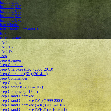
Infiniti Q30
Infiniti QX50
Infiniti QX56
Infiniti QX60
Infiniti QX70
Iran Khodro
Iran Khodro Samand LX
Isuzu
Isuzu D-Max
JAC
JAC T6
JAC T8
Jeep
Jeep Avenger
Jeep Cherokee
Jeep Cherokee (KK) (2008-2013)
Jeep Cherokee (KL) (2014-...)
Jeep Commander
Jeep Compass
Jeep Compass (2006-2017)
Jeep Compass (2017-...)
Jeep Grand Cherokee
Jeep Grand Cherokee (WJ) (1999-2005)
Jeep Grand Cherokee (WK) (2005-2010)
Jeep Grand Cherokee (WK2) (2010-2021)