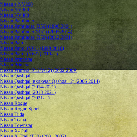
Nissan e-NV200
Nissan NV300
Nissan NV400
Nissan Pathfinder
Nissan Pathfinder (R50) (1996-2004)
Nissan Pathfinder (R51) (2005-2014)
Nissan Pathfinder (R52) (2012-2021)
Nissan Patrol
Nissan Patrol (Y61) (1998-2010)
Nissan Patrol (Y62) (2010-...)
Nissan Primastar
Nissan Primera
Nissan Primera (P12/W12) (2002-2009)
Nissan Qashqai
Nissan Qashqai (включая Qashqai+2) (2006-2014)
Nissan Qashqai (2014-2021)
Nissan Qashqai (2018-2021)
Nissan Qashqai (2021-...)
Nissan Rogue
Nissan Rogue Sport
Nissan Tiida
Nissan Teana
Nissan Townstar
Nissan X-Trail
Nissan X-Trail (T30) (2001-2007)