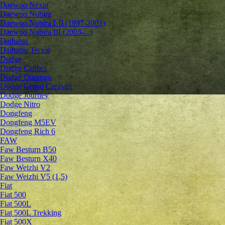
Daewoo Nexia
Daewoo Nubira
Daewoo Nubira I-II (1997-2003)
Daewoo Nubira III (2003-...)
Daihatsu
Daihatsu Terios
Dodge
Dodge Caliber
Dodge Durango
Dodge Grand Caravan
Dodge Journey
Dodge Nitro
Dongfeng
Dongfeng M5EV
Dongfeng Rich 6
FAW
Faw Besturn B50
Faw Besturn X40
Faw Weizhi V2
Faw Weizhi V5 (1,5)
Fiat
Fiat 500
Fiat 500L
Fiat 500L Trekking
Fiat 500X