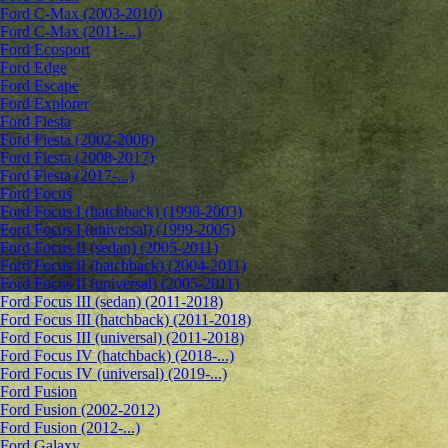
Ford C-Max (2003-2010)
Ford C-Max (2011-...)
Ford Ecosport
Ford Edge
Ford Escape
Ford Explorer
Ford Fiesta
Ford Fiesta (2002-2008)
Ford Fiesta (2008-2017)
Ford Fiesta (2017-...)
Ford Focus
Ford Focus I (hatchback) (1998-2003)
Ford Focus I (universal) (1999-2005)
Ford Focus II (sedan) (2005-2011)
Ford Focus II (hatchback) (2004-2011)
Ford Focus II (universal) (2005-2011)
Ford Focus III (sedan) (2011-2018)
Ford Focus III (hatchback) (2011-2018)
Ford Focus III (universal) (2011-2018)
Ford Focus IV (hatchback) (2018-...)
Ford Focus IV (universal) (2019-...)
Ford Fusion
Ford Fusion (2002-2012)
Ford Fusion (2012-...)
Ford Galaxy