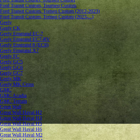
Ford Transit Custom, Tourneo Custom
Ford Transit Custom, Torneo Custom (2012-2023)
Ford Transit Custom, Torneo Custom (2023-...)
Geely
Geely CK
Geely Emgrand ЕС-7
Geely Emgrand EC7-RV
Geely Emgrand 8 (EC8)
Geely Emgrand X7
Geely FC
Geely GC5
Geely GC6
Geely GC7
Geely MK
Geely MK Cross
GMC
GMC Acadia
GMC Terrain
Great Wall
Great Wall Haval H2
Great Wall Haval H3
Great Wall Haval H5
Great Wall Haval H6
Great Wall Haval M2