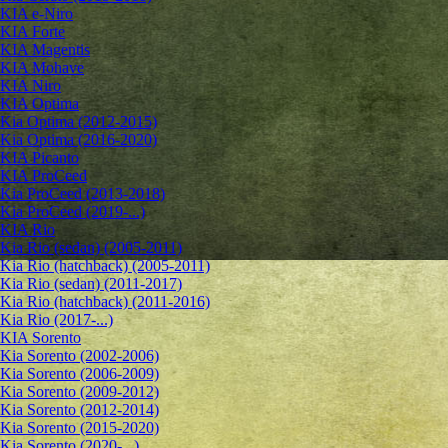
KIA e-Niro
KIA Forte
KIA Magentis
KIA Mohave
KIA Niro
KIA Optima
Kia Optima (2012-2015)
Kia Optima (2016-2020)
KIA Picanto
KIA ProCeed
Kia ProCeed (2013-2018)
Kia ProCeed (2019-...)
KIA Rio
Kia Rio (sedan) (2005-2011)
Kia Rio (hatchback) (2005-2011)
Kia Rio (sedan) (2011-2017)
Kia Rio (hatchback) (2011-2016)
Kia Rio (2017-...)
KIA Sorento
Kia Sorento (2002-2006)
Kia Sorento (2006-2009)
Kia Sorento (2009-2012)
Kia Sorento (2012-2014)
Kia Sorento (2015-2020)
Kia Sorento (2020-...)