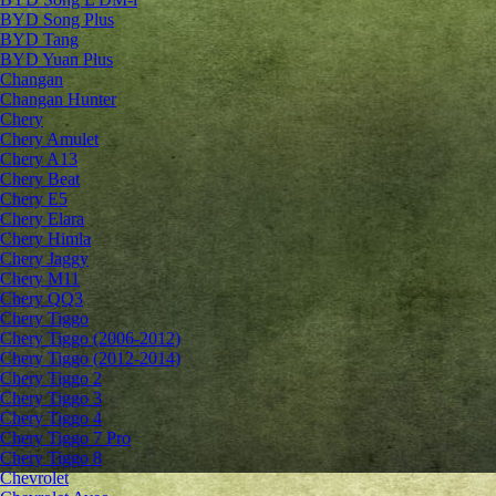
BYD Song Plus
BYD Tang
BYD Yuan Plus
Changan
Changan Hunter
Chery
Chery Amulet
Chery A13
Chery Beat
Chery E5
Chery Elara
Chery Himla
Chery Jaggy
Chery M11
Chery QQ3
Chery Tiggo
Chery Tiggo (2006-2012)
Chery Tiggo (2012-2014)
Chery Tiggo 2
Chery Tiggo 3
Chery Tiggo 4
Chery Tiggo 7 Pro
Chery Tiggo 8
Chevrolet