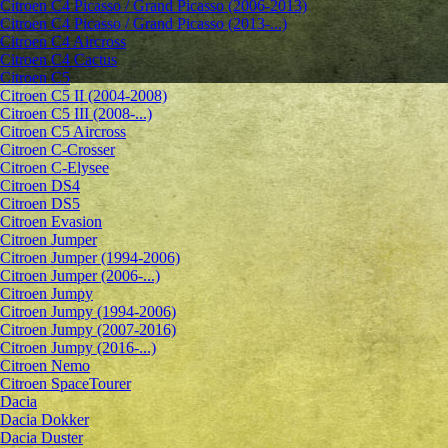
Citroen C4 Picasso / Grand Picasso (2006-2013)
Citroen C4 Picasso / Grand Picasso (2013-...)
Citroen C4 Aircross
Citroen C4 Cactus
Citroen C5
Citroen C5 II (2004-2008)
Citroen C5 III (2008-...)
Citroen C5 Aircross
Citroen C-Crosser
Citroen C-Elysee
Citroen DS4
Citroen DS5
Citroen Evasion
Citroen Jumper
Citroen Jumper (1994-2006)
Citroen Jumper (2006-...)
Citroen Jumpy
Citroen Jumpy (1994-2006)
Citroen Jumpy (2007-2016)
Citroen Jumpy (2016-...)
Citroen Nemo
Citroen SpaceTourer
Dacia
Dacia Dokker
Dacia Duster