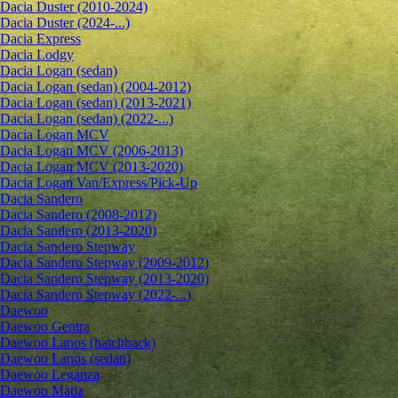
Dacia Duster (2010-2024)
Dacia Duster (2024-...)
Dacia Express
Dacia Lodgy
Dacia Logan (sedan)
Dacia Logan (sedan) (2004-2012)
Dacia Logan (sedan) (2013-2021)
Dacia Logan (sedan) (2022-...)
Dacia Logan MCV
Dacia Logan MCV (2006-2013)
Dacia Logan MCV (2013-2020)
Dacia Logan Van/Express/Pick-Up
Dacia Sandero
Dacia Sandero (2008-2012)
Dacia Sandero (2013-2020)
Dacia Sandero Stepway
Dacia Sandero Stepway (2009-2012)
Dacia Sandero Stepway (2013-2020)
Dacia Sandero Stepway (2022-...)
Daewoo
Daewoo Gentra
Daewoo Lanos (hatchback)
Daewoo Lanos (sedan)
Daewoo Leganza
Daewoo Matiz