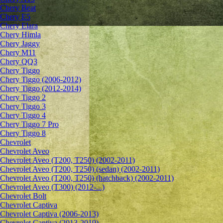
Chery Beat
Chery E5
Chery Elara
Chery Himla
Chery Jaggy
Chery M11
Chery QQ3
Chery Tiggo
Chery Tiggo (2006-2012)
Chery Tiggo (2012-2014)
Chery Tiggo 2
Chery Tiggo 3
Chery Tiggo 4
Chery Tiggo 7 Pro
Chery Tiggo 8
Chevrolet
Сhevrolet Aveo
Chevrolet Aveo (T200, T250) (2002-2011)
Chevrolet Aveo (T200, T250) (sedan) (2002-2011)
Chevrolet Aveo (T200, T250) (hatchback) (2002-2011)
Chevrolet Aveo (T300) (2012-...)
Chevrolet Bolt
Chevrolet Captiva
Chevrolet Captiva (2006-2013)
Chevrolet Captiva (2013-2019)