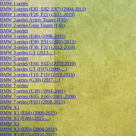
BMW 1-series
BMW 1-series (E81, E82, E87) (2004-2011)
BMW 1-series (F20, F21) (2011-2019)
BMW 2-series Active Tourer (F45)
BMW 2-series Gran Tourer (F46)
BMW 3-series
BMW 3-series (E46) (1998-2005)
BMW 3-series (E90, E91) (2005-2012)
BMW 3-series (F30, F31) (2012-2018)
BMW 3-series GT (2013-...)
BMW 5-series
BMW 5-series (E60, E61) (2003-2010)
BMW 5-series GT (F07) (2009-...)
BMW 5-series (F10, F11) (2010-2016)
BMW 5-series (G30) (2017-...)
BMW 7-series
BMW 7-series (E38) (1994-2001)
BMW 7-series (E65, E66) (2001-2008)
BMW 7-series (F01) (2008-2015)
BMW X1
BMW X1 (E84) (2009-2015)
BMW X1 (F48) (2015-...)
BMW X3
BMW X3 (E83) (2004-2010)
BMW X3 (F25) (2010-2017)