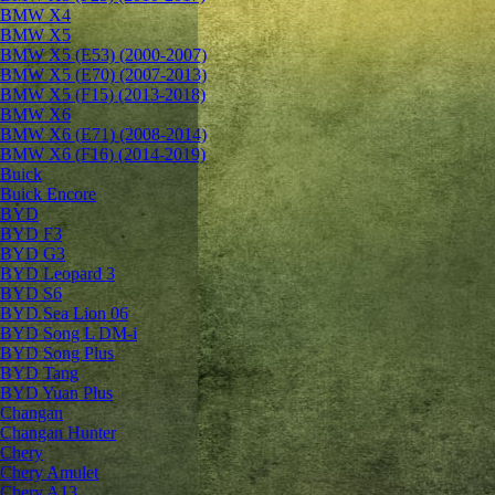
BMW X4
BMW X5
BMW X5 (E53) (2000-2007)
BMW X5 (E70) (2007-2013)
BMW X5 (F15) (2013-2018)
BMW X6
BMW X6 (E71) (2008-2014)
BMW X6 (F16) (2014-2019)
Buick
Buick Encore
BYD
BYD F3
BYD G3
BYD Leopard 3
BYD S6
BYD Sea Lion 06
BYD Song L DM-i
BYD Song Plus
BYD Tang
BYD Yuan Plus
Changan
Changan Hunter
Chery
Chery Amulet
Chery A13