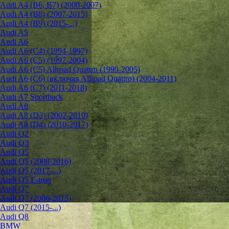
Audi A4 (B6, B7) (2000-2007)
Audi A4 (B8) (2007-2015)
Audi A4 (B9) (2015-...)
Audi A5
Audi A6
Audi A6 (C4) (1994-1997)
Audi A6 (C5) (1997-2004)
Audi A6 (C5) Allroad Quattro (1999-2005)
Audi A6 (C6) (включая Allroad Quattro) (2004-2011)
Audi A6 (C7) (2011-2018)
Audi A7 Sportback
Audi A8
Audi A8 (D3) (2002-2010)
Audi A8 (D4) (2010-2017)
Audi Q2
Audi Q3
Audi Q5
Audi Q5 (2008-2016)
Audi Q5 (2017-...)
Audi Q5 E-tron
Audi Q7
Audi Q7 (2006-2015)
Audi Q7 (2015-...)
Audi Q8
BMW