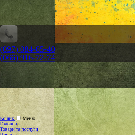
(097) 084-65-40
(066) 916-72-74
Кошик
Меню
Головна
Товари та послуги
Про нас