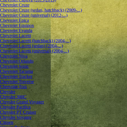
Chevrolet Cruze
Chevrolet Cruze (sedan, hatchback) (2009-...)
Chevrolet Cruze (universal) (2012-...)
Chevrolet Epiсa
Chevrolet Equinox
Chevrolet Evanda
Chevrolet Lacetti
Chevrolet Lacetti (hatchback) (2004-...)
Chevrolet Lacetti (sedan) (2004-...)
Chevrolet Lacetti (universal) (2004-...)
Chevrolet Niva
Chevrolet Orlando
Chevrolet Sonic
Chevrolet Tacuma
Chevrolet Tracker
Chevrolet Traverse
Chervolet Trax
Chrysler
Chrysler 300C
Chrysler Grand Voyager
Chrysler Pacifica
Chrysler PT Cruiser
Chrysler Voyager
Citroen