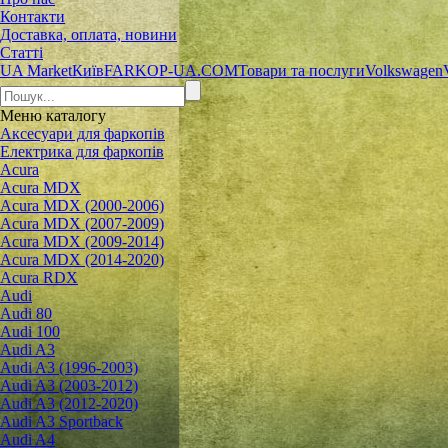
Контакти
Доставка, оплата, новини
Статті
UA Market
Київ
FARKOP-UA.COM
Товари та послуги
Volkswagen
Меню
каталогу
Аксесуари для фаркопів
Електрика для фаркопів
Acura
Acura MDX
Acura MDX (2000-2006)
Acura MDX (2007-2009)
Acura MDX (2009-2014)
Acura MDX (2014-2020)
Acura RDX
Audi
Audi 80
Audi 100
Audi A3
Audi A3 (1996-2003)
Audi A3 (2003-2012)
Audi A3 (2012-2020)
Audi A3 Sportback
Audi A4