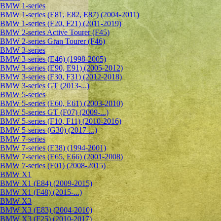
BMW 1-series
BMW 1-series (E81, E82, E87) (2004-2011)
BMW 1-series (F20, F21) (2011-2019)
BMW 2-series Active Tourer (F45)
BMW 2-series Gran Tourer (F46)
BMW 3-series
BMW 3-series (E46) (1998-2005)
BMW 3-series (E90, E91) (2005-2012)
BMW 3-series (F30, F31) (2012-2018)
BMW 3-series GT (2013-...)
BMW 5-series
BMW 5-series (E60, E61) (2003-2010)
BMW 5-series GT (F07) (2009-...)
BMW 5-series (F10, F11) (2010-2016)
BMW 5-series (G30) (2017-...)
BMW 7-series
BMW 7-series (E38) (1994-2001)
BMW 7-series (E65, E66) (2001-2008)
BMW 7-series (F01) (2008-2015)
BMW X1
BMW X1 (E84) (2009-2015)
BMW X1 (F48) (2015-...)
BMW X3
BMW X3 (E83) (2004-2010)
BMW X3 (F25) (2010-2017)