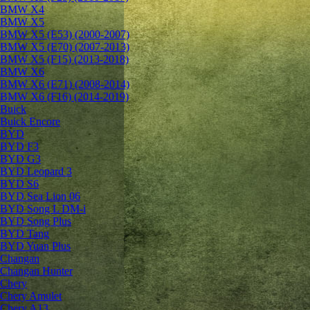
BMW X4
BMW X5
BMW X5 (E53) (2000-2007)
BMW X5 (E70) (2007-2013)
BMW X5 (F15) (2013-2018)
BMW X6
BMW X6 (E71) (2008-2014)
BMW X6 (F16) (2014-2019)
Buick
Buick Encore
BYD
BYD F3
BYD G3
BYD Leopard 3
BYD S6
BYD Sea Lion 06
BYD Song L DM-i
BYD Song Plus
BYD Tang
BYD Yuan Plus
Changan
Changan Hunter
Chery
Chery Amulet
Chery A13