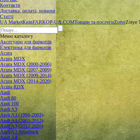
Контакти
Доставка, оплата, новини
Статті
UA Market
Київ
FARKOP-UA.COM
Товари та послуги
Zotye
Zotye 
Меню
каталогу
Аксесуари для фаркопів
Електрика для фаркопів
Acura
Acura MDX
Acura MDX (2000-2006)
Acura MDX (2007-2009)
Acura MDX (2009-2014)
Acura MDX (2014-2020)
Acura RDX
Audi
Audi 80
Audi 100
Audi A3
Audi A3 (1996-2003)
Audi A3 (2003-2012)
Audi A3 (2012-2020)
Audi A3 Sportback
Audi A4