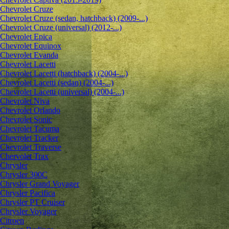
Chevrolet Cruze
Chevrolet Cruze (sedan, hatchback) (2009-...)
Chevrolet Cruze (universal) (2012-...)
Chevrolet Epiсa
Chevrolet Equinox
Chevrolet Evanda
Chevrolet Lacetti
Chevrolet Lacetti (hatchback) (2004-...)
Chevrolet Lacetti (sedan) (2004-...)
Chevrolet Lacetti (universal) (2004-...)
Chevrolet Niva
Chevrolet Orlando
Chevrolet Sonic
Chevrolet Tacuma
Chevrolet Tracker
Chevrolet Traverse
Chervolet Trax
Chrysler
Chrysler 300C
Chrysler Grand Voyager
Chrysler Pacifica
Chrysler PT Cruiser
Chrysler Voyager
Citroen