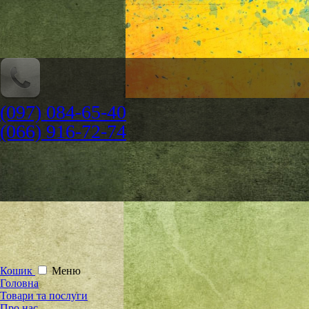
(097) 084-65-40
(066) 916-72-74
Кошик
Меню
Головна
Товари та послуги
Про нас