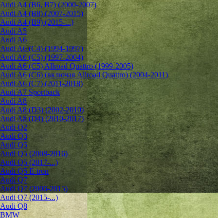
Audi A4 (B6, B7) (2000-2007)
Audi A4 (B8) (2007-2015)
Audi A4 (B9) (2015-...)
Audi A5
Audi A6
Audi A6 (C4) (1994-1997)
Audi A6 (C5) (1997-2004)
Audi A6 (C5) Allroad Quattro (1999-2005)
Audi A6 (C6) (включая Allroad Quattro) (2004-2011)
Audi A6 (C7) (2011-2018)
Audi A7 Sportback
Audi A8
Audi A8 (D3) (2002-2010)
Audi A8 (D4) (2010-2017)
Audi Q2
Audi Q3
Audi Q5
Audi Q5 (2008-2016)
Audi Q5 (2017-...)
Audi Q5 E-tron
Audi Q7
Audi Q7 (2006-2015)
Audi Q7 (2015-...)
Audi Q8
BMW