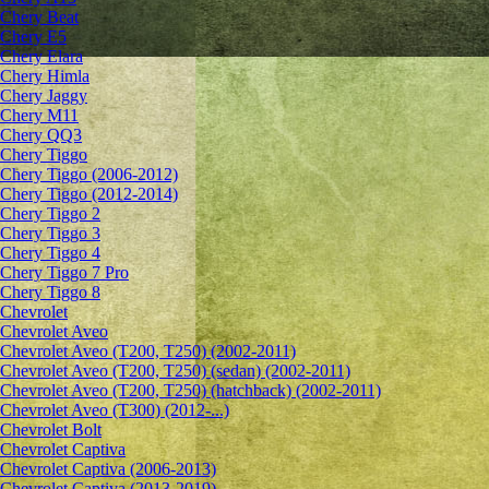
Chery Beat
Chery E5
Chery Elara
Chery Himla
Chery Jaggy
Chery M11
Chery QQ3
Chery Tiggo
Chery Tiggo (2006-2012)
Chery Tiggo (2012-2014)
Chery Tiggo 2
Chery Tiggo 3
Chery Tiggo 4
Chery Tiggo 7 Pro
Chery Tiggo 8
Chevrolet
Сhevrolet Aveo
Chevrolet Aveo (T200, T250) (2002-2011)
Chevrolet Aveo (T200, T250) (sedan) (2002-2011)
Chevrolet Aveo (T200, T250) (hatchback) (2002-2011)
Chevrolet Aveo (T300) (2012-...)
Chevrolet Bolt
Chevrolet Captiva
Chevrolet Captiva (2006-2013)
Chevrolet Captiva (2013-2019)