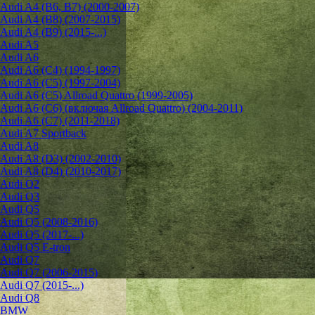
Audi A4 (B6, B7) (2000-2007)
Audi A4 (B8) (2007-2015)
Audi A4 (B9) (2015-...)
Audi A5
Audi A6
Audi A6 (C4) (1994-1997)
Audi A6 (C5) (1997-2004)
Audi A6 (C5) Allroad Quattro (1999-2005)
Audi A6 (C6) (включая Allroad Quattro) (2004-2011)
Audi A6 (C7) (2011-2018)
Audi A7 Sportback
Audi A8
Audi A8 (D3) (2002-2010)
Audi A8 (D4) (2010-2017)
Audi Q2
Audi Q3
Audi Q5
Audi Q5 (2008-2016)
Audi Q5 (2017-...)
Audi Q5 E-tron
Audi Q7
Audi Q7 (2006-2015)
Audi Q7 (2015-...)
Audi Q8
BMW