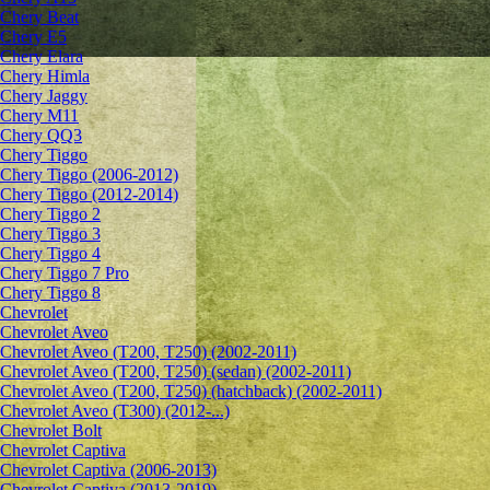
Chery Beat
Chery E5
Chery Elara
Chery Himla
Chery Jaggy
Chery M11
Chery QQ3
Chery Tiggo
Chery Tiggo (2006-2012)
Chery Tiggo (2012-2014)
Chery Tiggo 2
Chery Tiggo 3
Chery Tiggo 4
Chery Tiggo 7 Pro
Chery Tiggo 8
Chevrolet
Сhevrolet Aveo
Chevrolet Aveo (T200, T250) (2002-2011)
Chevrolet Aveo (T200, T250) (sedan) (2002-2011)
Chevrolet Aveo (T200, T250) (hatchback) (2002-2011)
Chevrolet Aveo (T300) (2012-...)
Chevrolet Bolt
Chevrolet Captiva
Chevrolet Captiva (2006-2013)
Chevrolet Captiva (2013-2019)