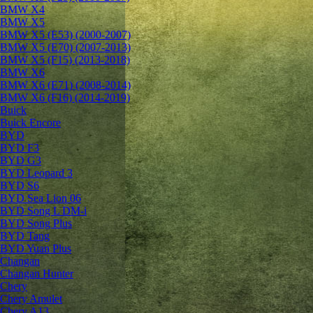
BMW X4
BMW X5
BMW X5 (E53) (2000-2007)
BMW X5 (E70) (2007-2013)
BMW X5 (F15) (2013-2018)
BMW X6
BMW X6 (E71) (2008-2014)
BMW X6 (F16) (2014-2019)
Buick
Buick Encore
BYD
BYD F3
BYD G3
BYD Leopard 3
BYD S6
BYD Sea Lion 06
BYD Song L DM-i
BYD Song Plus
BYD Tang
BYD Yuan Plus
Changan
Changan Hunter
Chery
Chery Amulet
Chery A13