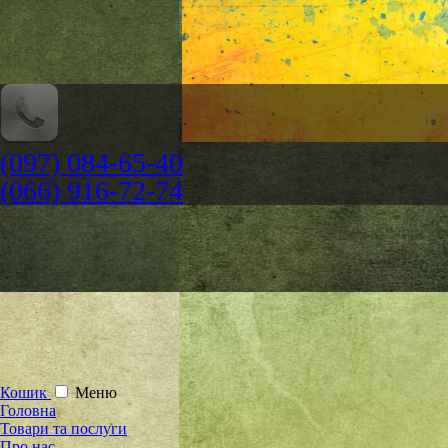
(097) 084-65-40
(066) 916-72-74
Кошик
Меню
Головна
Товари та послуги
Про нас