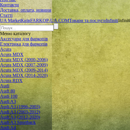
Контакти
Доставка, оплата, новини
Статті
UA Market
Київ
FARKOP-UA.COM
Товари та послуги
Infiniti
Infini
Меню
каталогу
Аксесуари для фаркопів
Електрика для фаркопів
Acura
Acura MDX
Acura MDX (2000-2006)
Acura MDX (2007-2009)
Acura MDX (2009-2014)
Acura MDX (2014-2020)
Acura RDX
Audi
Audi 80
Audi 100
Audi A3
Audi A3 (1996-2003)
Audi A3 (2003-2012)
Audi A3 (2012-2020)
Audi A3 Sportback
Audi A4