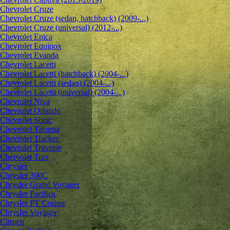
Chevrolet Cruze
Chevrolet Cruze (sedan, hatchback) (2009-...)
Chevrolet Cruze (universal) (2012-...)
Chevrolet Epiсa
Chevrolet Equinox
Chevrolet Evanda
Chevrolet Lacetti
Chevrolet Lacetti (hatchback) (2004-...)
Chevrolet Lacetti (sedan) (2004-...)
Chevrolet Lacetti (universal) (2004-...)
Chevrolet Niva
Chevrolet Orlando
Chevrolet Sonic
Chevrolet Tacuma
Chevrolet Tracker
Chevrolet Traverse
Chervolet Trax
Chrysler
Chrysler 300C
Chrysler Grand Voyager
Chrysler Pacifica
Chrysler PT Cruiser
Chrysler Voyager
Citroen