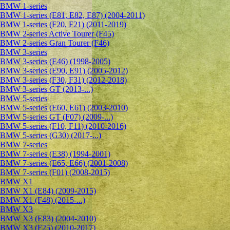
BMW 1-series
BMW 1-series (E81, E82, E87) (2004-2011)
BMW 1-series (F20, F21) (2011-2019)
BMW 2-series Active Tourer (F45)
BMW 2-series Gran Tourer (F46)
BMW 3-series
BMW 3-series (E46) (1998-2005)
BMW 3-series (E90, E91) (2005-2012)
BMW 3-series (F30, F31) (2012-2018)
BMW 3-series GT (2013-...)
BMW 5-series
BMW 5-series (E60, E61) (2003-2010)
BMW 5-series GT (F07) (2009-...)
BMW 5-series (F10, F11) (2010-2016)
BMW 5-series (G30) (2017-...)
BMW 7-series
BMW 7-series (E38) (1994-2001)
BMW 7-series (E65, E66) (2001-2008)
BMW 7-series (F01) (2008-2015)
BMW X1
BMW X1 (E84) (2009-2015)
BMW X1 (F48) (2015-...)
BMW X3
BMW X3 (E83) (2004-2010)
BMW X3 (F25) (2010-2017)