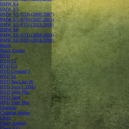
BMW X4
BMW X5
BMW X5 (E53) (2000-2007)
BMW X5 (E70) (2007-2013)
BMW X5 (F15) (2013-2018)
BMW X6
BMW X6 (E71) (2008-2014)
BMW X6 (F16) (2014-2019)
Buick
Buick Encore
BYD
BYD F3
BYD G3
BYD Leopard 3
BYD S6
BYD Sea Lion 06
BYD Song L DM-i
BYD Song Plus
BYD Tang
BYD Yuan Plus
Changan
Changan Hunter
Chery
Chery Amulet
Chery A13