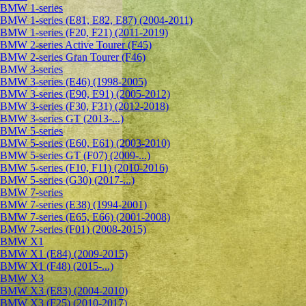
BMW 1-series
BMW 1-series (E81, E82, E87) (2004-2011)
BMW 1-series (F20, F21) (2011-2019)
BMW 2-series Active Tourer (F45)
BMW 2-series Gran Tourer (F46)
BMW 3-series
BMW 3-series (E46) (1998-2005)
BMW 3-series (E90, E91) (2005-2012)
BMW 3-series (F30, F31) (2012-2018)
BMW 3-series GT (2013-...)
BMW 5-series
BMW 5-series (E60, E61) (2003-2010)
BMW 5-series GT (F07) (2009-...)
BMW 5-series (F10, F11) (2010-2016)
BMW 5-series (G30) (2017-...)
BMW 7-series
BMW 7-series (E38) (1994-2001)
BMW 7-series (E65, E66) (2001-2008)
BMW 7-series (F01) (2008-2015)
BMW X1
BMW X1 (E84) (2009-2015)
BMW X1 (F48) (2015-...)
BMW X3
BMW X3 (E83) (2004-2010)
BMW X3 (F25) (2010-2017)