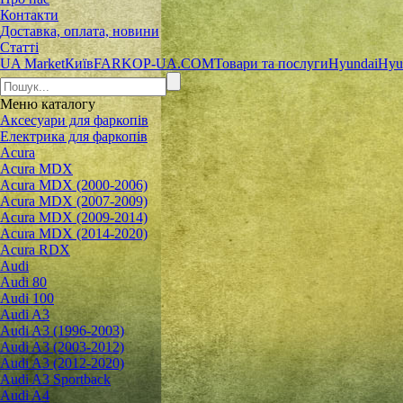
Контакти
Доставка, оплата, новини
Статті
UA Market
Київ
FARKOP-UA.COM
Товари та послуги
Hyundai
Hyu
Меню
каталогу
Аксесуари для фаркопів
Електрика для фаркопів
Acura
Acura MDX
Acura MDX (2000-2006)
Acura MDX (2007-2009)
Acura MDX (2009-2014)
Acura MDX (2014-2020)
Acura RDX
Audi
Audi 80
Audi 100
Audi A3
Audi A3 (1996-2003)
Audi A3 (2003-2012)
Audi A3 (2012-2020)
Audi A3 Sportback
Audi A4