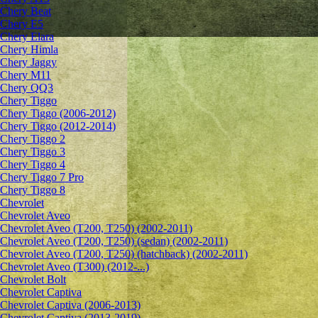
Chery Beat
Chery E5
Chery Elara
Chery Himla
Chery Jaggy
Chery M11
Chery QQ3
Chery Tiggo
Chery Tiggo (2006-2012)
Chery Tiggo (2012-2014)
Chery Tiggo 2
Chery Tiggo 3
Chery Tiggo 4
Chery Tiggo 7 Pro
Chery Tiggo 8
Chevrolet
Сhevrolet Aveo
Chevrolet Aveo (T200, T250) (2002-2011)
Chevrolet Aveo (T200, T250) (sedan) (2002-2011)
Chevrolet Aveo (T200, T250) (hatchback) (2002-2011)
Chevrolet Aveo (T300) (2012-...)
Chevrolet Bolt
Chevrolet Captiva
Chevrolet Captiva (2006-2013)
Chevrolet Captiva (2013-2019)