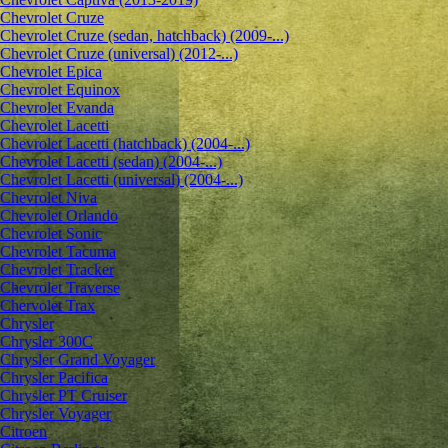
Chevrolet Cruze
Chevrolet Cruze (sedan, hatchback) (2009-...)
Chevrolet Cruze (universal) (2012-...)
Chevrolet Epiсa
Chevrolet Equinox
Chevrolet Evanda
Chevrolet Lacetti
Chevrolet Lacetti (hatchback) (2004-...)
Chevrolet Lacetti (sedan) (2004-...)
Chevrolet Lacetti (universal) (2004-...)
Chevrolet Niva
Chevrolet Orlando
Chevrolet Sonic
Chevrolet Tacuma
Chevrolet Tracker
Chevrolet Traverse
Chervolet Trax
Chrysler
Chrysler 300C
Chrysler Grand Voyager
Chrysler Pacifica
Chrysler PT Cruiser
Chrysler Voyager
Citroen