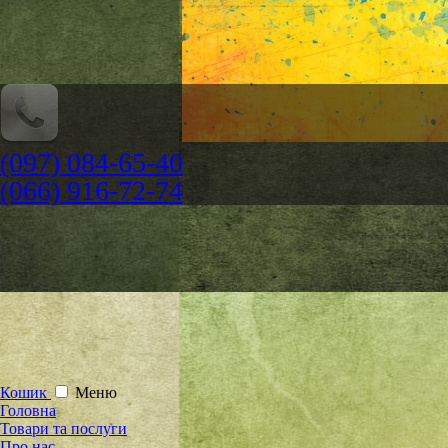
(097) 084-65-40
(066) 916-72-74
Кошик
Меню
Головна
Товари та послуги
Про нас