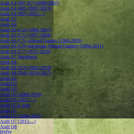
Audi A4 (B6, B7) (2000-2007)
Audi A4 (B8) (2007-2015)
Audi A4 (B9) (2015-...)
Audi A5
Audi A6
Audi A6 (C4) (1994-1997)
Audi A6 (C5) (1997-2004)
Audi A6 (C5) Allroad Quattro (1999-2005)
Audi A6 (C6) (включая Allroad Quattro) (2004-2011)
Audi A6 (C7) (2011-2018)
Audi A7 Sportback
Audi A8
Audi A8 (D3) (2002-2010)
Audi A8 (D4) (2010-2017)
Audi Q2
Audi Q3
Audi Q5
Audi Q5 (2008-2016)
Audi Q5 (2017-...)
Audi Q5 E-tron
Audi Q7
Audi Q7 (2006-2015)
Audi Q7 (2015-...)
Audi Q8
BMW