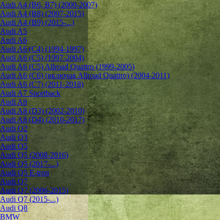
Audi A4 (B6, B7) (2000-2007)
Audi A4 (B8) (2007-2015)
Audi A4 (B9) (2015-...)
Audi A5
Audi A6
Audi A6 (C4) (1994-1997)
Audi A6 (C5) (1997-2004)
Audi A6 (C5) Allroad Quattro (1999-2005)
Audi A6 (C6) (включая Allroad Quattro) (2004-2011)
Audi A6 (C7) (2011-2018)
Audi A7 Sportback
Audi A8
Audi A8 (D3) (2002-2010)
Audi A8 (D4) (2010-2017)
Audi Q2
Audi Q3
Audi Q5
Audi Q5 (2008-2016)
Audi Q5 (2017-...)
Audi Q5 E-tron
Audi Q7
Audi Q7 (2006-2015)
Audi Q7 (2015-...)
Audi Q8
BMW