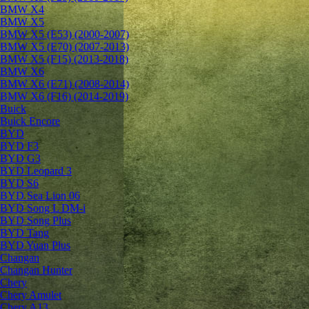
BMW X4
BMW X5
BMW X5 (E53) (2000-2007)
BMW X5 (E70) (2007-2013)
BMW X5 (F15) (2013-2018)
BMW X6
BMW X6 (E71) (2008-2014)
BMW X6 (F16) (2014-2019)
Buick
Buick Encore
BYD
BYD F3
BYD G3
BYD Leopard 3
BYD S6
BYD Sea Lion 06
BYD Song L DM-i
BYD Song Plus
BYD Tang
BYD Yuan Plus
Changan
Changan Hunter
Chery
Chery Amulet
Chery A13