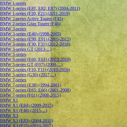
BMW 1-series
BMW 1-series (E81, E82, E87) (2004-2011)
BMW 1-series (F20, F21) (2011-2019)
BMW 2-series Active Tourer (F45)
BMW 2-series Gran Tourer (F46)
BMW 3-series
BMW 3-series (E46) (1998-2005)
BMW 3-series (E90, E91) (2005-2012)
BMW 3-series (F30, F31) (2012-2018)
BMW 3-series GT (2013-...)
BMW 5-series
BMW 5-series (E60, E61) (2003-2010)
BMW 5-series GT (F07) (2009-...)
BMW 5-series (F10, F11) (2010-2016)
BMW 5-series (G30) (2017-...)
BMW 7-series
BMW 7-series (E38) (1994-2001)
BMW 7-series (E65, E66) (2001-2008)
BMW 7-series (F01) (2008-2015)
BMW X1
BMW X1 (E84) (2009-2015)
BMW X1 (F48) (2015-...)
BMW X3
BMW X3 (E83) (2004-2010)
BMW X3 (F25) (2010-2017)