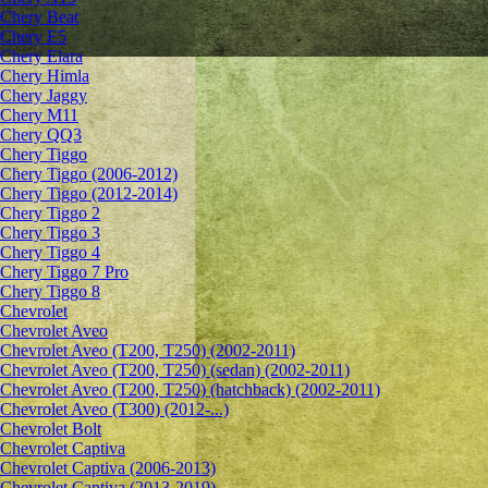
Chery Beat
Chery E5
Chery Elara
Chery Himla
Chery Jaggy
Chery M11
Chery QQ3
Chery Tiggo
Chery Tiggo (2006-2012)
Chery Tiggo (2012-2014)
Chery Tiggo 2
Chery Tiggo 3
Chery Tiggo 4
Chery Tiggo 7 Pro
Chery Tiggo 8
Chevrolet
Сhevrolet Aveo
Chevrolet Aveo (T200, T250) (2002-2011)
Chevrolet Aveo (T200, T250) (sedan) (2002-2011)
Chevrolet Aveo (T200, T250) (hatchback) (2002-2011)
Chevrolet Aveo (T300) (2012-...)
Chevrolet Bolt
Chevrolet Captiva
Chevrolet Captiva (2006-2013)
Chevrolet Captiva (2013-2019)