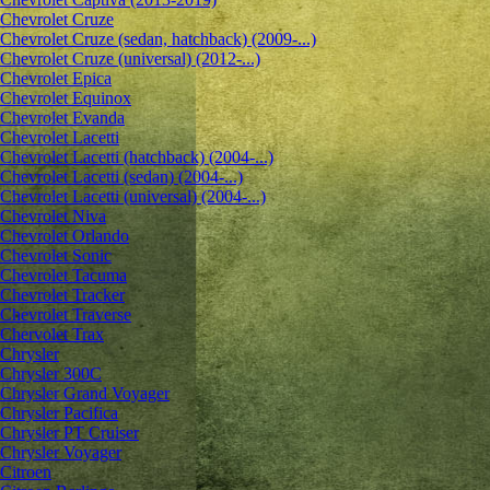
Chevrolet Cruze
Chevrolet Cruze (sedan, hatchback) (2009-...)
Chevrolet Cruze (universal) (2012-...)
Chevrolet Epiсa
Chevrolet Equinox
Chevrolet Evanda
Chevrolet Lacetti
Chevrolet Lacetti (hatchback) (2004-...)
Chevrolet Lacetti (sedan) (2004-...)
Chevrolet Lacetti (universal) (2004-...)
Chevrolet Niva
Chevrolet Orlando
Chevrolet Sonic
Chevrolet Tacuma
Chevrolet Tracker
Chevrolet Traverse
Chervolet Trax
Chrysler
Chrysler 300C
Chrysler Grand Voyager
Chrysler Pacifica
Chrysler PT Cruiser
Chrysler Voyager
Citroen