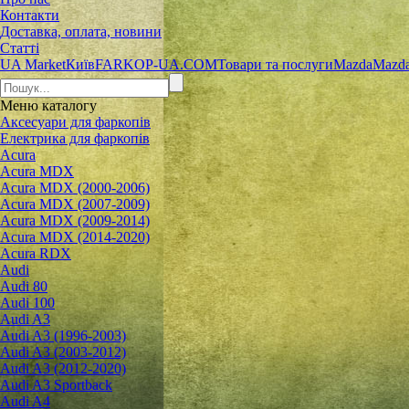
Контакти
Доставка, оплата, новини
Статті
UA Market
Київ
FARKOP-UA.COM
Товари та послуги
Mazda
Mazda
Меню
каталогу
Аксесуари для фаркопів
Електрика для фаркопів
Acura
Acura MDX
Acura MDX (2000-2006)
Acura MDX (2007-2009)
Acura MDX (2009-2014)
Acura MDX (2014-2020)
Acura RDX
Audi
Audi 80
Audi 100
Audi A3
Audi A3 (1996-2003)
Audi A3 (2003-2012)
Audi A3 (2012-2020)
Audi A3 Sportback
Audi A4