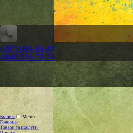
(097) 084-65-40
(066) 916-72-74
Кошик
Меню
Головна
Товари та послуги
Про нас