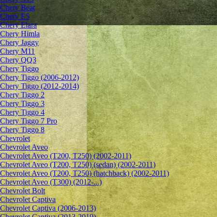
Chery Beat
Chery E5
Chery Elara
Chery Himla
Chery Jaggy
Chery M11
Chery QQ3
Chery Tiggo
Chery Tiggo (2006-2012)
Chery Tiggo (2012-2014)
Chery Tiggo 2
Chery Tiggo 3
Chery Tiggo 4
Chery Tiggo 7 Pro
Chery Tiggo 8
Chevrolet
Сhevrolet Aveo
Chevrolet Aveo (T200, T250) (2002-2011)
Chevrolet Aveo (T200, T250) (sedan) (2002-2011)
Chevrolet Aveo (T200, T250) (hatchback) (2002-2011)
Chevrolet Aveo (T300) (2012-...)
Chevrolet Bolt
Chevrolet Captiva
Chevrolet Captiva (2006-2013)
Chevrolet Captiva (2013-2019)