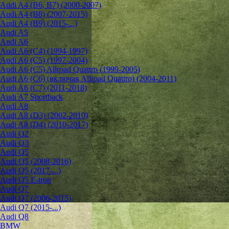
Audi A4 (B6, B7) (2000-2007)
Audi A4 (B8) (2007-2015)
Audi A4 (B9) (2015-...)
Audi A5
Audi A6
Audi A6 (C4) (1994-1997)
Audi A6 (C5) (1997-2004)
Audi A6 (C5) Allroad Quattro (1999-2005)
Audi A6 (C6) (включая Allroad Quattro) (2004-2011)
Audi A6 (C7) (2011-2018)
Audi A7 Sportback
Audi A8
Audi A8 (D3) (2002-2010)
Audi A8 (D4) (2010-2017)
Audi Q2
Audi Q3
Audi Q5
Audi Q5 (2008-2016)
Audi Q5 (2017-...)
Audi Q5 E-tron
Audi Q7
Audi Q7 (2006-2015)
Audi Q7 (2015-...)
Audi Q8
BMW