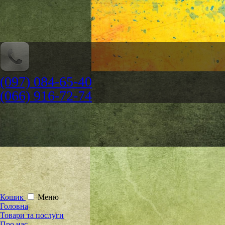
(097) 084-65-40
(066) 916-72-74
Кошик
Меню
Головна
Товари та послуги
Про нас