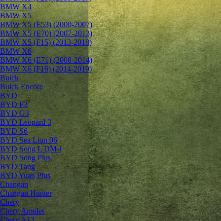
BMW X4
BMW X5
BMW X5 (E53) (2000-2007)
BMW X5 (E70) (2007-2013)
BMW X5 (F15) (2013-2018)
BMW X6
BMW X6 (E71) (2008-2014)
BMW X6 (F16) (2014-2019)
Buick
Buick Encore
BYD
BYD F3
BYD G3
BYD Leopard 3
BYD S6
BYD Sea Lion 06
BYD Song L DM-i
BYD Song Plus
BYD Tang
BYD Yuan Plus
Changan
Changan Hunter
Chery
Chery Amulet
Chery A13