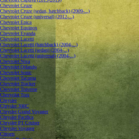
Chevrolet Cruze
Chevrolet Cruze (sedan, hatchback) (2009-...)
Chevrolet Cruze (universal) (2012-...)
Chevrolet Epiсa
Chevrolet Equinox
Chevrolet Evanda
Chevrolet Lacetti
Chevrolet Lacetti (hatchback) (2004-...)
Chevrolet Lacetti (sedan) (2004-...)
Chevrolet Lacetti (universal) (2004-...)
Chevrolet Niva
Chevrolet Orlando
Chevrolet Sonic
Chevrolet Tacuma
Chevrolet Tracker
Chevrolet Traverse
Chervolet Trax
Chrysler
Chrysler 300C
Chrysler Grand Voyager
Chrysler Pacifica
Chrysler PT Cruiser
Chrysler Voyager
Citroen