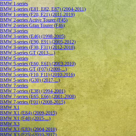
BMW 1-series
BMW 1-series (E81, E82, E87) (2004-2011)
BMW 1-series (F20, F21) (2011-2019)
BMW 2-series Active Tourer (F45)
BMW 2-series Gran Tourer (F46)
BMW 3-series
BMW 3-series (E46) (1998-2005)
BMW 3-series (E90, E91) (2005-2012)
BMW 3-series (F30, F31) (2012-2018)
BMW 3-series GT (2013-...)
BMW 5-series
BMW 5-series (E60, E61) (2003-2010)
BMW 5-series GT (F07) (2009-...)
BMW 5-series (F10, F11) (2010-2016)
BMW 5-series (G30) (2017-...)
BMW 7-series
BMW 7-series (E38) (1994-2001)
BMW 7-series (E65, E66) (2001-2008)
BMW 7-series (F01) (2008-2015)
BMW X1
BMW X1 (E84) (2009-2015)
BMW X1 (F48) (2015-...)
BMW X3
BMW X3 (E83) (2004-2010)
BMW X3 (F25) (2010-2017)