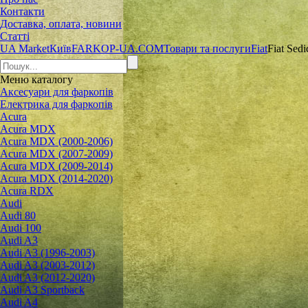
Контакти
Доставка, оплата, новини
Статті
UA Market
Київ
FARKOP-UA.COM
Товари та послуги
Fiat
Fiat Sedi
Меню
каталогу
Аксесуари для фаркопів
Електрика для фаркопів
Acura
Acura MDX
Acura MDX (2000-2006)
Acura MDX (2007-2009)
Acura MDX (2009-2014)
Acura MDX (2014-2020)
Acura RDX
Audi
Audi 80
Audi 100
Audi A3
Audi A3 (1996-2003)
Audi A3 (2003-2012)
Audi A3 (2012-2020)
Audi A3 Sportback
Audi A4