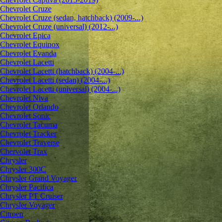
Chevrolet Cruze
Chevrolet Cruze (sedan, hatchback) (2009-...)
Chevrolet Cruze (universal) (2012-...)
Chevrolet Epiсa
Chevrolet Equinox
Chevrolet Evanda
Chevrolet Lacetti
Chevrolet Lacetti (hatchback) (2004-...)
Chevrolet Lacetti (sedan) (2004-...)
Chevrolet Lacetti (universal) (2004-...)
Chevrolet Niva
Chevrolet Orlando
Chevrolet Sonic
Chevrolet Tacuma
Chevrolet Tracker
Chevrolet Traverse
Chervolet Trax
Chrysler
Chrysler 300C
Chrysler Grand Voyager
Chrysler Pacifica
Chrysler PT Cruiser
Chrysler Voyager
Citroen