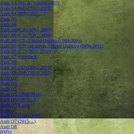
Audi A4 (B6, B7) (2000-2007)
Audi A4 (B8) (2007-2015)
Audi A4 (B9) (2015-...)
Audi A5
Audi A6
Audi A6 (C4) (1994-1997)
Audi A6 (C5) (1997-2004)
Audi A6 (C5) Allroad Quattro (1999-2005)
Audi A6 (C6) (включая Allroad Quattro) (2004-2011)
Audi A6 (C7) (2011-2018)
Audi A7 Sportback
Audi A8
Audi A8 (D3) (2002-2010)
Audi A8 (D4) (2010-2017)
Audi Q2
Audi Q3
Audi Q5
Audi Q5 (2008-2016)
Audi Q5 (2017-...)
Audi Q5 E-tron
Audi Q7
Audi Q7 (2006-2015)
Audi Q7 (2015-...)
Audi Q8
BMW