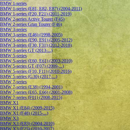
BMW 1-series
BMW 1-series (E81, E82, E87) (2004-2011)
BMW 1-series (F20, F21) (2011-2019)
BMW 2-series Active Tourer (F45)
BMW 2-series Gran Tourer (F46)
BMW 3-series
BMW 3-series (E46) (1998-2005)
BMW 3-series (E90, E91) (2005-2012)
BMW 3-series (F30, F31) (2012-2018)
BMW 3-series GT (2013-...)
BMW 5-series
BMW 5-series (E60, E61) (2003-2010)
BMW 5-series GT (F07) (2009-...)
BMW 5-series (F10, F11) (2010-2016)
BMW 5-series (G30) (2017-...)
BMW 7-series
BMW 7-series (E38) (1994-2001)
BMW 7-series (E65, E66) (2001-2008)
BMW 7-series (F01) (2008-2015)
BMW X1
BMW X1 (E84) (2009-2015)
BMW X1 (F48) (2015-...)
BMW X3
BMW X3 (E83) (2004-2010)
BMW X3 (F25) (2010-2017)