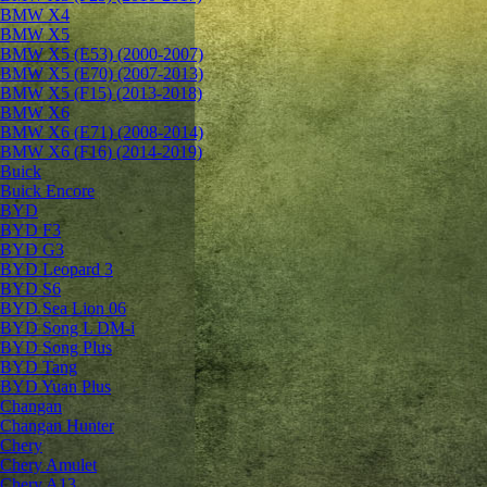
BMW X4
BMW X5
BMW X5 (E53) (2000-2007)
BMW X5 (E70) (2007-2013)
BMW X5 (F15) (2013-2018)
BMW X6
BMW X6 (E71) (2008-2014)
BMW X6 (F16) (2014-2019)
Buick
Buick Encore
BYD
BYD F3
BYD G3
BYD Leopard 3
BYD S6
BYD Sea Lion 06
BYD Song L DM-i
BYD Song Plus
BYD Tang
BYD Yuan Plus
Changan
Changan Hunter
Chery
Chery Amulet
Chery A13