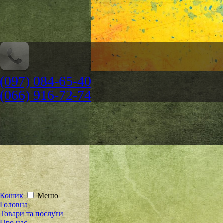
(097) 084-65-40
(066) 916-72-74
Кошик
Меню
Головна
Товари та послуги
Про нас