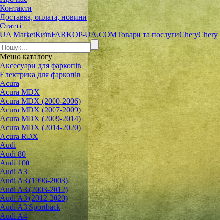
Контакти
Доставка, оплата, новини
Статті
UA Market
Київ
FARKOP-UA.COM
Товари та послуги
Chery
Chery 
Меню
каталогу
Аксесуари для фаркопів
Електрика для фаркопів
Acura
Acura MDX
Acura MDX (2000-2006)
Acura MDX (2007-2009)
Acura MDX (2009-2014)
Acura MDX (2014-2020)
Acura RDX
Audi
Audi 80
Audi 100
Audi A3
Audi A3 (1996-2003)
Audi A3 (2003-2012)
Audi A3 (2012-2020)
Audi A3 Sportback
Audi A4