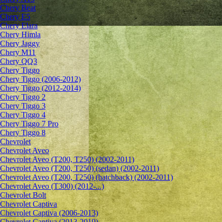
Chery Beat
Chery E5
Chery Elara
Chery Himla
Chery Jaggy
Chery M11
Chery QQ3
Chery Tiggo
Chery Tiggo (2006-2012)
Chery Tiggo (2012-2014)
Chery Tiggo 2
Chery Tiggo 3
Chery Tiggo 4
Chery Tiggo 7 Pro
Chery Tiggo 8
Chevrolet
Сhevrolet Aveo
Chevrolet Aveo (T200, T250) (2002-2011)
Chevrolet Aveo (T200, T250) (sedan) (2002-2011)
Chevrolet Aveo (T200, T250) (hatchback) (2002-2011)
Chevrolet Aveo (T300) (2012-...)
Chevrolet Bolt
Chevrolet Captiva
Chevrolet Captiva (2006-2013)
Chevrolet Captiva (2013-2019)