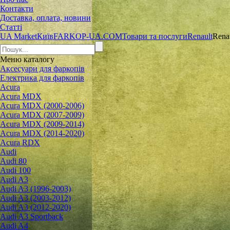
Контакти
Доставка, оплата, новини
Статті
UA Market
Київ
FARKOP-UA.COM
Товари та послуги
Renault
Rena
Меню
каталогу
Аксесуари для фаркопів
Електрика для фаркопів
Acura
Acura MDX
Acura MDX (2000-2006)
Acura MDX (2007-2009)
Acura MDX (2009-2014)
Acura MDX (2014-2020)
Acura RDX
Audi
Audi 80
Audi 100
Audi A3
Audi A3 (1996-2003)
Audi A3 (2003-2012)
Audi A3 (2012-2020)
Audi A3 Sportback
Audi A4