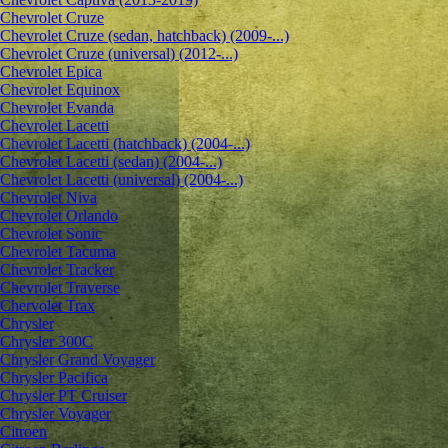
Chevrolet Cruze
Chevrolet Cruze (sedan, hatchback) (2009-...)
Chevrolet Cruze (universal) (2012-...)
Chevrolet Epiсa
Chevrolet Equinox
Chevrolet Evanda
Chevrolet Lacetti
Chevrolet Lacetti (hatchback) (2004-...)
Chevrolet Lacetti (sedan) (2004-...)
Chevrolet Lacetti (universal) (2004-...)
Chevrolet Niva
Chevrolet Orlando
Chevrolet Sonic
Chevrolet Tacuma
Chevrolet Tracker
Chevrolet Traverse
Chervolet Trax
Chrysler
Chrysler 300C
Chrysler Grand Voyager
Chrysler Pacifica
Chrysler PT Cruiser
Chrysler Voyager
Citroen