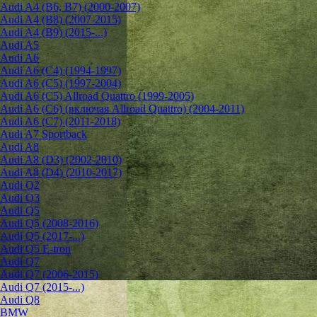
Audi A4 (B6, B7) (2000-2007)
Audi A4 (B8) (2007-2015)
Audi A4 (B9) (2015-...)
Audi A5
Audi A6
Audi A6 (C4) (1994-1997)
Audi A6 (C5) (1997-2004)
Audi A6 (C5) Allroad Quattro (1999-2005)
Audi A6 (C6) (включая Allroad Quattro) (2004-2011)
Audi A6 (C7) (2011-2018)
Audi A7 Sportback
Audi A8
Audi A8 (D3) (2002-2010)
Audi A8 (D4) (2010-2017)
Audi Q2
Audi Q3
Audi Q5
Audi Q5 (2008-2016)
Audi Q5 (2017-...)
Audi Q5 E-tron
Audi Q7
Audi Q7 (2006-2015)
Audi Q7 (2015-...)
Audi Q8
BMW