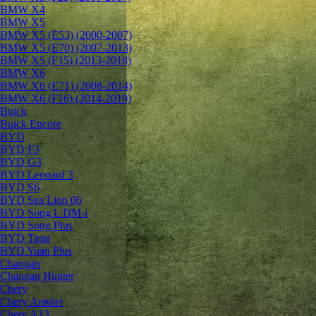
BMW X4
BMW X5
BMW X5 (E53) (2000-2007)
BMW X5 (E70) (2007-2013)
BMW X5 (F15) (2013-2018)
BMW X6
BMW X6 (E71) (2008-2014)
BMW X6 (F16) (2014-2019)
Buick
Buick Encore
BYD
BYD F3
BYD G3
BYD Leopard 3
BYD S6
BYD Sea Lion 06
BYD Song L DM-i
BYD Song Plus
BYD Tang
BYD Yuan Plus
Changan
Changan Hunter
Chery
Chery Amulet
Chery A13