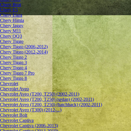
Chery Beat
Chery E5
Chery Elara
Chery Himla
Chery Jaggy
Chery M11
Chery QQ3
Chery Tiggo
Chery Tiggo (2006-2012)
Chery Tiggo (2012-2014)
Chery Tiggo 2
Chery Tiggo 3
Chery Tiggo 4
Chery Tiggo 7 Pro
Chery Tiggo 8
Chevrolet
Сhevrolet Aveo
Chevrolet Aveo (T200, T250) (2002-2011)
Chevrolet Aveo (T200, T250) (sedan) (2002-2011)
Chevrolet Aveo (T200, T250) (hatchback) (2002-2011)
Chevrolet Aveo (T300) (2012-...)
Chevrolet Bolt
Chevrolet Captiva
Chevrolet Captiva (2006-2013)
Chevrolet Captiva (2013-2019)