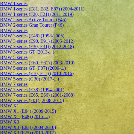
BMW 1-series
BMW 1-series (E81, E82, E87) (2004-2011)
BMW 1-series (F20, F21) (2011-2019)
BMW 2-series Active Tourer (F45)
BMW 2-series Gran Tourer (F46)
BMW 3-series
BMW 3-series (E46) (1998-2005)
BMW 3-series (E90, E91) (2005-2012)
BMW 3-series (F30, F31) (2012-2018)
BMW 3-series GT (2013-...)
BMW 5-series
BMW 5-series (E60, E61) (2003-2010)
BMW 5-series GT (F07) (2009-...)
BMW 5-series (F10, F11) (2010-2016)
BMW 5-series (G30) (2017-...)
BMW 7-series
BMW 7-series (E38) (1994-2001)
BMW 7-series (E65, E66) (2001-2008)
BMW 7-series (F01) (2008-2015)
BMW X1
BMW X1 (E84) (2009-2015)
BMW X1 (F48) (2015-...)
BMW X3
BMW X3 (E83) (2004-2010)
BMW X3 (F25) (2010-2017)