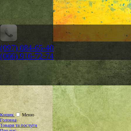
(097) 084-65-40
(066) 916-72-74
Кошик
Меню
Головна
Товари та послуги
Про нас