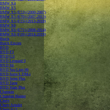
BMW X4
BMW X5
BMW X5 (E53) (2000-2007)
BMW X5 (E70) (2007-2013)
BMW X5 (F15) (2013-2018)
BMW X6
BMW X6 (E71) (2008-2014)
BMW X6 (F16) (2014-2019)
Buick
Buick Encore
BYD
BYD F3
BYD G3
BYD Leopard 3
BYD S6
BYD Sea Lion 06
BYD Song L DM-i
BYD Song Plus
BYD Tang
BYD Yuan Plus
Changan
Changan Hunter
Chery
Chery Amulet
Chery A13