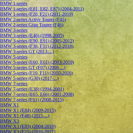
BMW 1-series
BMW 1-series (E81, E82, E87) (2004-2011)
BMW 1-series (F20, F21) (2011-2019)
BMW 2-series Active Tourer (F45)
BMW 2-series Gran Tourer (F46)
BMW 3-series
BMW 3-series (E46) (1998-2005)
BMW 3-series (E90, E91) (2005-2012)
BMW 3-series (F30, F31) (2012-2018)
BMW 3-series GT (2013-...)
BMW 5-series
BMW 5-series (E60, E61) (2003-2010)
BMW 5-series GT (F07) (2009-...)
BMW 5-series (F10, F11) (2010-2016)
BMW 5-series (G30) (2017-...)
BMW 7-series
BMW 7-series (E38) (1994-2001)
BMW 7-series (E65, E66) (2001-2008)
BMW 7-series (F01) (2008-2015)
BMW X1
BMW X1 (E84) (2009-2015)
BMW X1 (F48) (2015-...)
BMW X3
BMW X3 (E83) (2004-2010)
BMW X3 (F25) (2010-2017)