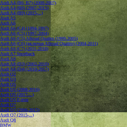
Audi A4 (B6, B7) (2000-2007)
Audi A4 (B8) (2007-2015)
Audi A4 (B9) (2015-...)
Audi A5
Audi A6
Audi A6 (C4) (1994-1997)
Audi A6 (C5) (1997-2004)
Audi A6 (C5) Allroad Quattro (1999-2005)
Audi A6 (C6) (включая Allroad Quattro) (2004-2011)
Audi A6 (C7) (2011-2018)
Audi A7 Sportback
Audi A8
Audi A8 (D3) (2002-2010)
Audi A8 (D4) (2010-2017)
Audi Q2
Audi Q3
Audi Q5
Audi Q5 (2008-2016)
Audi Q5 (2017-...)
Audi Q5 E-tron
Audi Q7
Audi Q7 (2006-2015)
Audi Q7 (2015-...)
Audi Q8
BMW