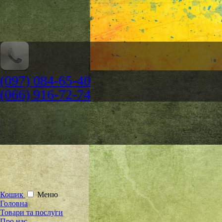
(097) 084-65-40
(066) 916-72-74
Кошик
Меню
Головна
Товари та послуги
Про нас