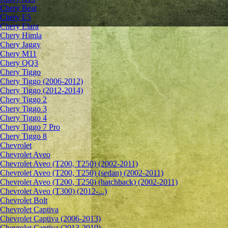
Chery Beat
Chery E5
Chery Elara
Chery Himla
Chery Jaggy
Chery M11
Chery QQ3
Chery Tiggo
Chery Tiggo (2006-2012)
Chery Tiggo (2012-2014)
Chery Tiggo 2
Chery Tiggo 3
Chery Tiggo 4
Chery Tiggo 7 Pro
Chery Tiggo 8
Chevrolet
Сhevrolet Aveo
Chevrolet Aveo (T200, T250) (2002-2011)
Chevrolet Aveo (T200, T250) (sedan) (2002-2011)
Chevrolet Aveo (T200, T250) (hatchback) (2002-2011)
Chevrolet Aveo (T300) (2012-...)
Chevrolet Bolt
Chevrolet Captiva
Chevrolet Captiva (2006-2013)
Chevrolet Captiva (2013-2019)