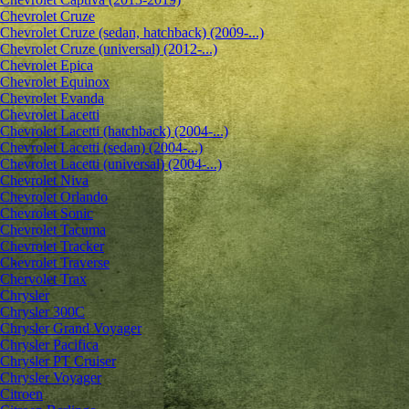
Chevrolet Cruze
Chevrolet Cruze (sedan, hatchback) (2009-...)
Chevrolet Cruze (universal) (2012-...)
Chevrolet Epiсa
Chevrolet Equinox
Chevrolet Evanda
Chevrolet Lacetti
Chevrolet Lacetti (hatchback) (2004-...)
Chevrolet Lacetti (sedan) (2004-...)
Chevrolet Lacetti (universal) (2004-...)
Chevrolet Niva
Chevrolet Orlando
Chevrolet Sonic
Chevrolet Tacuma
Chevrolet Tracker
Chevrolet Traverse
Chervolet Trax
Chrysler
Chrysler 300C
Chrysler Grand Voyager
Chrysler Pacifica
Chrysler PT Cruiser
Chrysler Voyager
Citroen