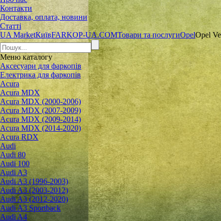
Контакти
Доставка, оплата, новини
Статті
UA Market
Київ
FARKOP-UA.COM
Товари та послуги
Opel
Opel Ve
Меню
каталогу
Аксесуари для фаркопів
Електрика для фаркопів
Acura
Acura MDX
Acura MDX (2000-2006)
Acura MDX (2007-2009)
Acura MDX (2009-2014)
Acura MDX (2014-2020)
Acura RDX
Audi
Audi 80
Audi 100
Audi A3
Audi A3 (1996-2003)
Audi A3 (2003-2012)
Audi A3 (2012-2020)
Audi A3 Sportback
Audi A4