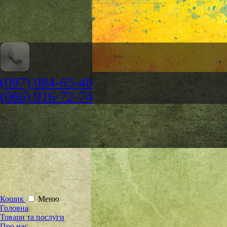
(097) 084-65-40
(066) 916-72-74
Кошик
Меню
Головна
Товари та послуги
Про нас