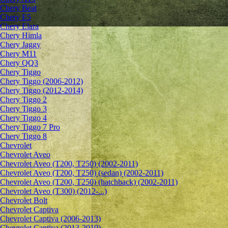
Chery Beat
Chery E5
Chery Elara
Chery Himla
Chery Jaggy
Chery M11
Chery QQ3
Chery Tiggo
Chery Tiggo (2006-2012)
Chery Tiggo (2012-2014)
Chery Tiggo 2
Chery Tiggo 3
Chery Tiggo 4
Chery Tiggo 7 Pro
Chery Tiggo 8
Chevrolet
Сhevrolet Aveo
Chevrolet Aveo (T200, T250) (2002-2011)
Chevrolet Aveo (T200, T250) (sedan) (2002-2011)
Chevrolet Aveo (T200, T250) (hatchback) (2002-2011)
Chevrolet Aveo (T300) (2012-...)
Chevrolet Bolt
Chevrolet Captiva
Chevrolet Captiva (2006-2013)
Chevrolet Captiva (2013-2019)