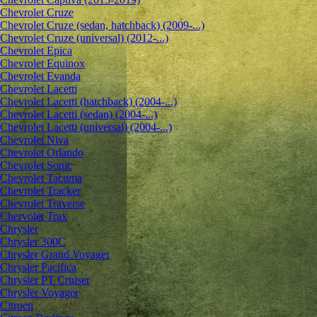
Chevrolet Cruze
Chevrolet Cruze (sedan, hatchback) (2009-...)
Chevrolet Cruze (universal) (2012-...)
Chevrolet Epiсa
Chevrolet Equinox
Chevrolet Evanda
Chevrolet Lacetti
Chevrolet Lacetti (hatchback) (2004-...)
Chevrolet Lacetti (sedan) (2004-...)
Chevrolet Lacetti (universal) (2004-...)
Chevrolet Niva
Chevrolet Orlando
Chevrolet Sonic
Chevrolet Tacuma
Chevrolet Tracker
Chevrolet Traverse
Chervolet Trax
Chrysler
Chrysler 300C
Chrysler Grand Voyager
Chrysler Pacifica
Chrysler PT Cruiser
Chrysler Voyager
Citroen