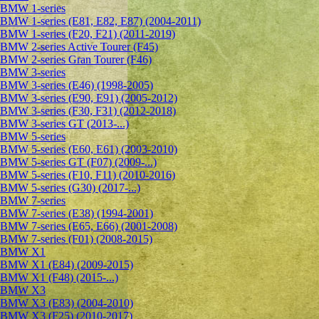
BMW 1-series
BMW 1-series (E81, E82, E87) (2004-2011)
BMW 1-series (F20, F21) (2011-2019)
BMW 2-series Active Tourer (F45)
BMW 2-series Gran Tourer (F46)
BMW 3-series
BMW 3-series (E46) (1998-2005)
BMW 3-series (E90, E91) (2005-2012)
BMW 3-series (F30, F31) (2012-2018)
BMW 3-series GT (2013-...)
BMW 5-series
BMW 5-series (E60, E61) (2003-2010)
BMW 5-series GT (F07) (2009-...)
BMW 5-series (F10, F11) (2010-2016)
BMW 5-series (G30) (2017-...)
BMW 7-series
BMW 7-series (E38) (1994-2001)
BMW 7-series (E65, E66) (2001-2008)
BMW 7-series (F01) (2008-2015)
BMW X1
BMW X1 (E84) (2009-2015)
BMW X1 (F48) (2015-...)
BMW X3
BMW X3 (E83) (2004-2010)
BMW X3 (F25) (2010-2017)