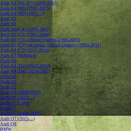
Audi A4 (B6, B7) (2000-2007)
Audi A4 (B8) (2007-2015)
Audi A4 (B9) (2015-...)
Audi A5
Audi A6
Audi A6 (C4) (1994-1997)
Audi A6 (C5) (1997-2004)
Audi A6 (C5) Allroad Quattro (1999-2005)
Audi A6 (C6) (включая Allroad Quattro) (2004-2011)
Audi A6 (C7) (2011-2018)
Audi A7 Sportback
Audi A8
Audi A8 (D3) (2002-2010)
Audi A8 (D4) (2010-2017)
Audi Q2
Audi Q3
Audi Q5
Audi Q5 (2008-2016)
Audi Q5 (2017-...)
Audi Q5 E-tron
Audi Q7
Audi Q7 (2006-2015)
Audi Q7 (2015-...)
Audi Q8
BMW