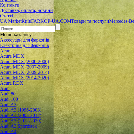
Контакти
Доставка, оплата, новини
Статті
UA Market
Київ
FARKOP-UA.COM
Товари та послуги
Mercedes-B
Меню
каталогу
Аксесуари для фаркопів
Електрика для фаркопів
Acura
Acura MDX
Acura MDX (2000-2006)
Acura MDX (2007-2009)
Acura MDX (2009-2014)
Acura MDX (2014-2020)
Acura RDX
Audi
Audi 80
Audi 100
Audi A3
Audi A3 (1996-2003)
Audi A3 (2003-2012)
Audi A3 (2012-2020)
Audi A3 Sportback
Audi A4