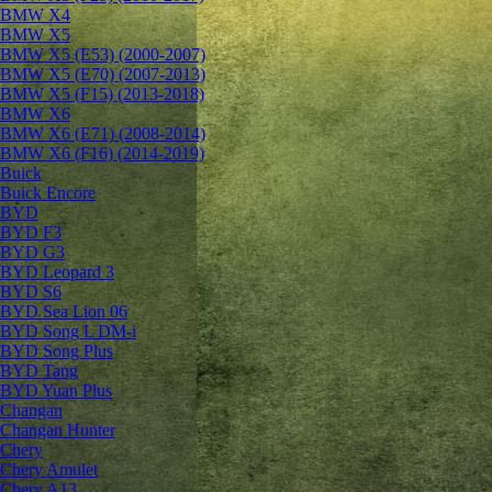
BMW X4
BMW X5
BMW X5 (E53) (2000-2007)
BMW X5 (E70) (2007-2013)
BMW X5 (F15) (2013-2018)
BMW X6
BMW X6 (E71) (2008-2014)
BMW X6 (F16) (2014-2019)
Buick
Buick Encore
BYD
BYD F3
BYD G3
BYD Leopard 3
BYD S6
BYD Sea Lion 06
BYD Song L DM-i
BYD Song Plus
BYD Tang
BYD Yuan Plus
Changan
Changan Hunter
Chery
Chery Amulet
Chery A13