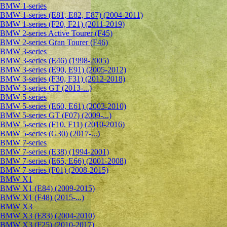
BMW 1-series
BMW 1-series (E81, E82, E87) (2004-2011)
BMW 1-series (F20, F21) (2011-2019)
BMW 2-series Active Tourer (F45)
BMW 2-series Gran Tourer (F46)
BMW 3-series
BMW 3-series (E46) (1998-2005)
BMW 3-series (E90, E91) (2005-2012)
BMW 3-series (F30, F31) (2012-2018)
BMW 3-series GT (2013-...)
BMW 5-series
BMW 5-series (E60, E61) (2003-2010)
BMW 5-series GT (F07) (2009-...)
BMW 5-series (F10, F11) (2010-2016)
BMW 5-series (G30) (2017-...)
BMW 7-series
BMW 7-series (E38) (1994-2001)
BMW 7-series (E65, E66) (2001-2008)
BMW 7-series (F01) (2008-2015)
BMW X1
BMW X1 (E84) (2009-2015)
BMW X1 (F48) (2015-...)
BMW X3
BMW X3 (E83) (2004-2010)
BMW X3 (F25) (2010-2017)