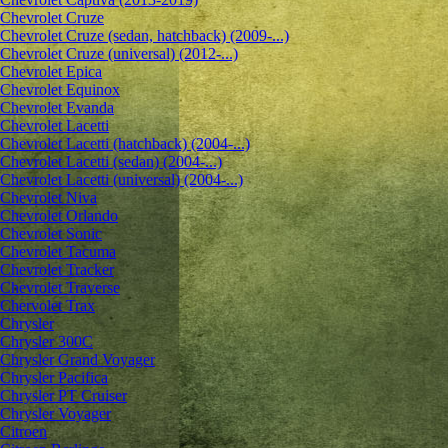
Chevrolet Cruze
Chevrolet Cruze (sedan, hatchback) (2009-...)
Chevrolet Cruze (universal) (2012-...)
Chevrolet Epiсa
Chevrolet Equinox
Chevrolet Evanda
Chevrolet Lacetti
Chevrolet Lacetti (hatchback) (2004-...)
Chevrolet Lacetti (sedan) (2004-...)
Chevrolet Lacetti (universal) (2004-...)
Chevrolet Niva
Chevrolet Orlando
Chevrolet Sonic
Chevrolet Tacuma
Chevrolet Tracker
Chevrolet Traverse
Chervolet Trax
Chrysler
Chrysler 300C
Chrysler Grand Voyager
Chrysler Pacifica
Chrysler PT Cruiser
Chrysler Voyager
Citroen