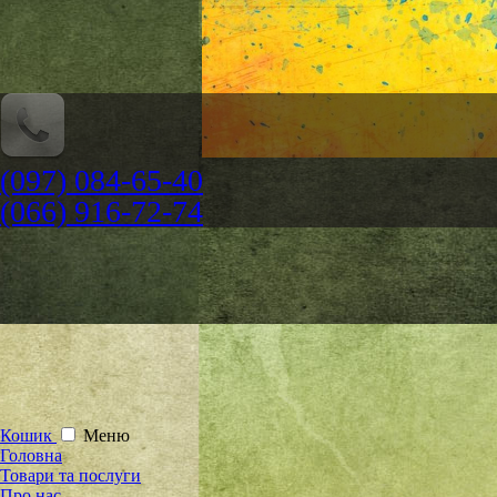
(097) 084-65-40
(066) 916-72-74
Кошик
Меню
Головна
Товари та послуги
Про нас