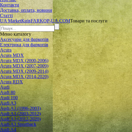
Контакти
Доставка, оплата, новини
Статті
UA Market
Київ
FARKOP-UA.COM
Товари та послуги
Меню
каталогу
Аксесуари для фаркопів
Електрика для фаркопів
Acura
Acura MDX
Acura MDX (2000-2006)
Acura MDX (2007-2009)
Acura MDX (2009-2014)
Acura MDX (2014-2020)
Acura RDX
Audi
Audi 80
Audi 100
Audi A3
Audi A3 (1996-2003)
Audi A3 (2003-2012)
Audi A3 (2012-2020)
Audi A3 Sportback
Audi A4