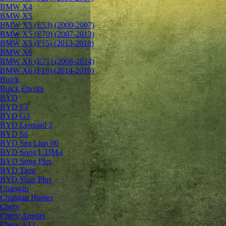
BMW X4
BMW X5
BMW X5 (E53) (2000-2007)
BMW X5 (E70) (2007-2013)
BMW X5 (F15) (2013-2018)
BMW X6
BMW X6 (E71) (2008-2014)
BMW X6 (F16) (2014-2019)
Buick
Buick Encore
BYD
BYD F3
BYD G3
BYD Leopard 3
BYD S6
BYD Sea Lion 06
BYD Song L DM-i
BYD Song Plus
BYD Tang
BYD Yuan Plus
Changan
Changan Hunter
Chery
Chery Amulet
Chery A13