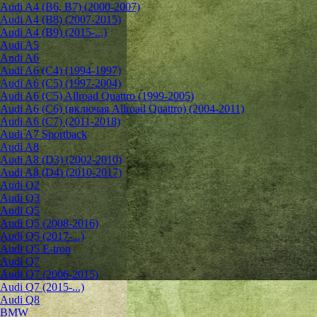
Audi A4 (B6, B7) (2000-2007)
Audi A4 (B8) (2007-2015)
Audi A4 (B9) (2015-...)
Audi A5
Audi A6
Audi A6 (C4) (1994-1997)
Audi A6 (C5) (1997-2004)
Audi A6 (C5) Allroad Quattro (1999-2005)
Audi A6 (C6) (включая Allroad Quattro) (2004-2011)
Audi A6 (C7) (2011-2018)
Audi A7 Sportback
Audi A8
Audi A8 (D3) (2002-2010)
Audi A8 (D4) (2010-2017)
Audi Q2
Audi Q3
Audi Q5
Audi Q5 (2008-2016)
Audi Q5 (2017-...)
Audi Q5 E-tron
Audi Q7
Audi Q7 (2006-2015)
Audi Q7 (2015-...)
Audi Q8
BMW