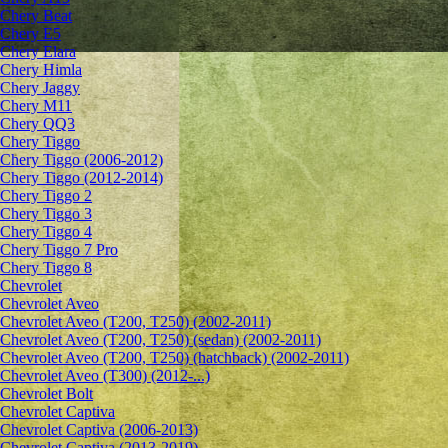
Chery Beat
Chery E5
Chery Elara
Chery Himla
Chery Jaggy
Chery M11
Chery QQ3
Chery Tiggo
Chery Tiggo (2006-2012)
Chery Tiggo (2012-2014)
Chery Tiggo 2
Chery Tiggo 3
Chery Tiggo 4
Chery Tiggo 7 Pro
Chery Tiggo 8
Chevrolet
Сhevrolet Aveo
Chevrolet Aveo (T200, T250) (2002-2011)
Chevrolet Aveo (T200, T250) (sedan) (2002-2011)
Chevrolet Aveo (T200, T250) (hatchback) (2002-2011)
Chevrolet Aveo (T300) (2012-...)
Chevrolet Bolt
Chevrolet Captiva
Chevrolet Captiva (2006-2013)
Chevrolet Captiva (2013-2019)