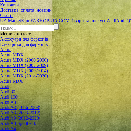
Контакти
Доставка, оплата, новини
Статті
UA Market
Київ
FARKOP-UA.COM
Товари та послуги
Audi
Audi Q
Меню
каталогу
Аксесуари для фаркопів
Електрика для фаркопів
Acura
Acura MDX
Acura MDX (2000-2006)
Acura MDX (2007-2009)
Acura MDX (2009-2014)
Acura MDX (2014-2020)
Acura RDX
Audi
Audi 80
Audi 100
Audi A3
Audi A3 (1996-2003)
Audi A3 (2003-2012)
Audi A3 (2012-2020)
Audi A3 Sportback
Audi A4