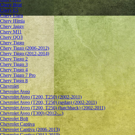
Chery Beat
Chery E5
Chery Elara
Chery Himla
Chery Jaggy
Chery M11
Chery QQ3
Chery Tiggo
Chery Tiggo (2006-2012)
Chery Tiggo (2012-2014)
Chery Tiggo 2
Chery Tiggo 3
Chery Tiggo 4
Chery Tiggo 7 Pro
Chery Tiggo 8
Chevrolet
Сhevrolet Aveo
Chevrolet Aveo (T200, T250) (2002-2011)
Chevrolet Aveo (T200, T250) (sedan) (2002-2011)
Chevrolet Aveo (T200, T250) (hatchback) (2002-2011)
Chevrolet Aveo (T300) (2012-...)
Chevrolet Bolt
Chevrolet Captiva
Chevrolet Captiva (2006-2013)
Chevrolet Captiva (2013-2019)