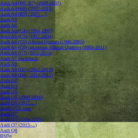
Audi A4 (B6, B7) (2000-2007)
Audi A4 (B8) (2007-2015)
Audi A4 (B9) (2015-...)
Audi A5
Audi A6
Audi A6 (C4) (1994-1997)
Audi A6 (C5) (1997-2004)
Audi A6 (C5) Allroad Quattro (1999-2005)
Audi A6 (C6) (включая Allroad Quattro) (2004-2011)
Audi A6 (C7) (2011-2018)
Audi A7 Sportback
Audi A8
Audi A8 (D3) (2002-2010)
Audi A8 (D4) (2010-2017)
Audi Q2
Audi Q3
Audi Q5
Audi Q5 (2008-2016)
Audi Q5 (2017-...)
Audi Q5 E-tron
Audi Q7
Audi Q7 (2006-2015)
Audi Q7 (2015-...)
Audi Q8
BMW