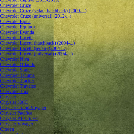
Chevrolet Cruze
Chevrolet Cruze (sedan, hatchback) (2009-...)
Chevrolet Cruze (universal) (2012-...)
Chevrolet Epiсa
Chevrolet Equinox
Chevrolet Evanda
Chevrolet Lacetti
Chevrolet Lacetti (hatchback) (2004-...)
Chevrolet Lacetti (sedan) (2004-...)
Chevrolet Lacetti (universal) (2004-...)
Chevrolet Niva
Chevrolet Orlando
Chevrolet Sonic
Chevrolet Tacuma
Chevrolet Tracker
Chevrolet Traverse
Chervolet Trax
Chrysler
Chrysler 300C
Chrysler Grand Voyager
Chrysler Pacifica
Chrysler PT Cruiser
Chrysler Voyager
Citroen