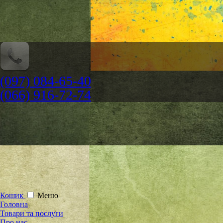
(097) 084-65-40
(066) 916-72-74
Кошик
Меню
Головна
Товари та послуги
Про нас