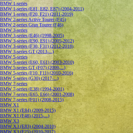
BMW 1-series
BMW 1-series (E81, E82, E87) (2004-2011)
BMW 1-series (F20, F21) (2011-2019)
BMW 2-series Active Tourer (F45)
BMW 2-series Gran Tourer (F46)
BMW 3-series
BMW 3-series (E46) (1998-2005)
BMW 3-series (E90, E91) (2005-2012)
BMW 3-series (F30, F31) (2012-2018)
BMW 3-series GT (2013-...)
BMW 5-series
BMW 5-series (E60, E61) (2003-2010)
BMW 5-series GT (F07) (2009-...)
BMW 5-series (F10, F11) (2010-2016)
BMW 5-series (G30) (2017-...)
BMW 7-series
BMW 7-series (E38) (1994-2001)
BMW 7-series (E65, E66) (2001-2008)
BMW 7-series (F01) (2008-2015)
BMW X1
BMW X1 (E84) (2009-2015)
BMW X1 (F48) (2015-...)
BMW X3
BMW X3 (E83) (2004-2010)
BMW X3 (F25) (2010-2017)