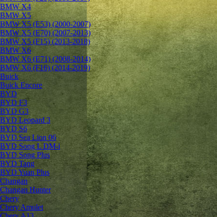
BMW X4
BMW X5
BMW X5 (E53) (2000-2007)
BMW X5 (E70) (2007-2013)
BMW X5 (F15) (2013-2018)
BMW X6
BMW X6 (E71) (2008-2014)
BMW X6 (F16) (2014-2019)
Buick
Buick Encore
BYD
BYD F3
BYD G3
BYD Leopard 3
BYD S6
BYD Sea Lion 06
BYD Song L DM-i
BYD Song Plus
BYD Tang
BYD Yuan Plus
Changan
Changan Hunter
Chery
Chery Amulet
Chery A13